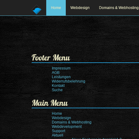
Home
Webdesign
Domains & Webhosting
Footer Menu
Impressum
AGB
Leistungen
Widerrufsbelehrung
Kontakt
Suche
Main Menu
Prev
Next
Home
Webdesign
Domains & Webhosting
Webdevelopment
Support
Aktuell