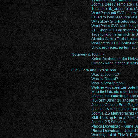
Virtuemart Anwendbare Ein
Joomla Beez3 Template Ha
Template gk_appsprotech /
WordPress mit SVG unterst
Failed to load resource 404
WPBakery Shortcodes aus T
WordPress SVG width height
JTL Shop MHD ausblenden
Tags funktionieren nicht in
Akeeba Admin Tools blocki
Wordpress HTML Anker adre
Unclosed regex pattern at p
Netzwerk & Technik
Keine Rechner in der Netz
Outlook kann nicht auf mein
CMS Core und Extensions
Was ist Joomla?
Was ist Drupal?
Was ist Wordpress?
Welche Angaben zur Datenba
Moodle Unicode must be ins
Joomla Hauptbeiträge Layou
RSForm Daten zu anderem
Joomla Custom Error Pages 
Joomla JS Scripts entferne
Joomla 2.5 Mehrsprachig / M
XML Parsing Error at 2:26. 
Joomla 2.5 Workflow
Phoca Download - Keine Da
Phoca Download - Upload Da
Warning unlink ENABLE_