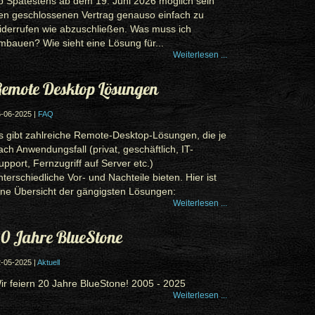
b Spätestens ab dem 19. Juni 2026 möglich sein
en geschlossenen Vertrag genauso einfach zu
iderrufen wie abzuschließen. Was muss ich
mbauen? Wie sieht eine Lösung für...
Weiterlesen ...
emote Desktop Lösungen
-06-2025 |
FAQ
s gibt zahlreiche Remote-Desktop-Lösungen, die je
ach Anwendungsfall (privat, geschäftlich, IT-
upport, Fernzugriff auf Server etc.)
nterschiedliche Vor- und Nachteile bieten. Hier ist
ine Übersicht der gängigsten Lösungen:
Weiterlesen ...
0 Jahre BlueStone
-05-2025 |
Aktuell
ir feiern 20 Jahre BlueStone! 2005 - 2025
Weiterlesen ...