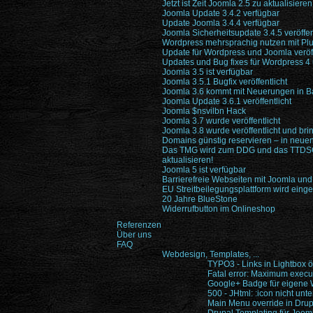
Jetzt ist Zeit Joomla 2.5 zu aktualisieren
Joomla Update 3.4.2 verfügbar
Update Joomla 3.4.4 verfügbar
Joomla Sicherheitsupdate 3.4.5 veröffen
Wordpress mehrsprachig nutzen mit Pl
Update für Wordpress und Joomla veröff
Updates und Bug fixes für Wordpress 4
Joomla 3.5 ist verfügbar
Joomla 3.5.1 Bugfix veröffentlicht
Joomla 3.6 kommt mit Neuerungen in 
Joomla Update 3.6.1 veröffentlicht
Joomla $nsvilbn Hack
Joomla 3.7 wurde veröffentlicht
Joomla 3.8 wurde veröffentlicht und bri
Domains günstig reservieren – in neue
Das TMG wird zum DDG und das TTDSG 
aktualisieren!
Joomla 5 ist verfügbar
Barrierefreie Webseiten mit Joomla un
EU Streitbeilegungsplattform wird einges
20 Jahre BlueStone
Widerrufbutton im Onlineshop
Referenzen
Über uns
FAQ
Webdesign, Templates, ...
TYPO3 - Links in Lightbox ö
Fatal error: Maximum execu
Google+ Badge für eigene W
500 - JHtml: :icon nicht unte
Main Menu override in Dru