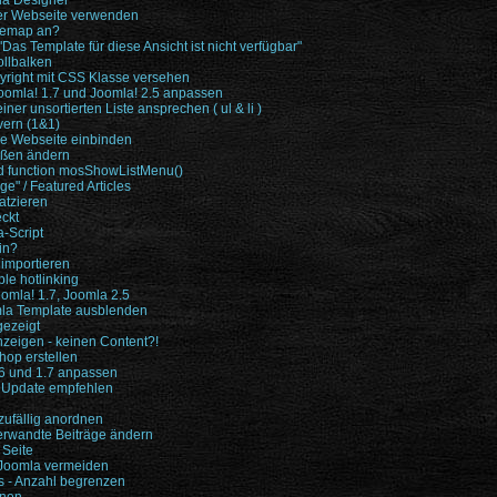
la Designer
 der Webseite verwenden
temap an?
as Template für diese Ansicht ist nicht verfügbar"
rollbalken
pyright mit CSS Klasse versehen
oomla! 1.7 und Joomla! 2.5 anpassen
iner unsortierten Liste ansprechen ( ul & li )
ern (1&1)
ine Webseite einbinden
ößen ändern
ned function mosShowListMenu()
äge" / Featured Articles
atzieren
ckt
-Script
in?
 importieren
ble hotlinking
omla! 1.7, Joomla 2.5
mla Template ausblenden
gezeigt
nzeigen - keinen Content?!
hop erstellen
.6 und 1.7 anpassen
 Update empfehlen
zufällig anordnen
Verwandte Beiträge ändern
 Seite
n Joomla vermeiden
s - Anzahl begrenzen