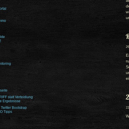
a
d
rtal
w
u
immo
R
kte
2
26
E
n
itoring
S
u
e
seite
2
FF statt Verteidiung
e Ergebnisse
witter Bootstrap
22
EO Tipps
W