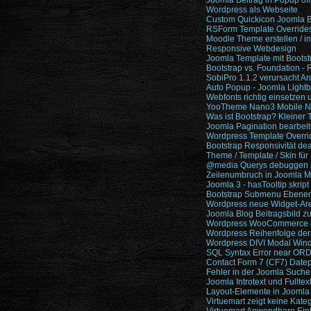
Joomla Beitrag in Popup öf
Wordpress als Webseite
Custom Quickicon Joomla 
RSForm Template Override
Moodle Theme erstellen / in
Responsive Webdesign
Joomla Template mit Bootst
Bootstrap vs. Foundation -
SobiPro 1.1.2 verursacht A
Auto Popup - Joomla Light
Webfonts richtig einsetzen
YooTheme Nano3 Mobile Na
Was ist Bootstrap? Kleiner T
Joomla Pagination bearbei
Wordpress Template Overri
Bootstrap Responsivität dea
Theme / Template / Skin für
@media Querys debuggen 
Zeilenumbruch in Joomla 
Joomla 3 - hasTooltip skri
Bootstrap Submenu Ebenen
Wordpress neue Widget-Ar
Joomla Blog Beitragsbild z
Wordpress WooCommerce - 
Wordpress Reihenfolge der
Wordpress DIVI Modal Windo
SQL Syntax Error near OR
Contact Form 7 (CF7) Datepi
Fehler in der Joomla Suche
Joomla Introtext und Fulltext
Layout-Elemente in Joomla 
Virtuemart zeigt keine Kateg