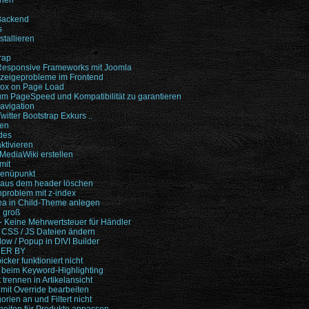
fnen
Backend
s
stallieren
rap
 Responsive Frameworks mit Joomla
nzeigeprobleme im Frontend
box on Page Load
 um PageSpeed und Kompatibilität zu garantieren
vigation
witter Bootstrap Exkurs ..
ten
des
ktivieren
 MediaWiki erstellen
mit
Menüpunkt
pt aus dem header löschen
problem mit z-index
ea in Child-Theme anlegen
u groß
Keine Mehrwertsteuer für Händler
 CSS / JS Dateien ändern
w / Popup in DIVI Builder
DER BY
cker funktioniert nicht
 beim Keyword-Highlighting
 trennen in Artikelansicht
mit Override bearbeiten
orien an und Filtert nicht