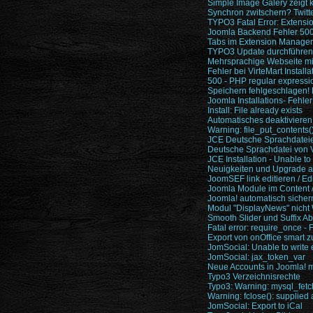
Simple Image Galery zeigt k
Synchron zwitschern? Twitt
TYPO3 Fatal Error: Extensi
Joomla Backend Fehler 500 
Tabs im Extension Manager
TYPO3 Update durchführen
Mehrsprachige Webseite mit
Fehler bei VirteMart Installa
500 - PHP regular expressio
Speichern fehlgeschlagen! 
Joomla Installations- Fehle
Install: File already exists
Automatisches deaktivieren
Warning: file_put_contents(
JCE Deutsche Sprachdateie
Deutsche Sprachdatei von 
JCE Installation - Unable to 
Neuigkeiten und Upgrade a
JoomSEF link editieren / Ed
Joomla Module im Content 
Joomla! automatisch sicher
Modul "DisplayNews" nicht
Smooth Slider und Suffix Ab
Fatal error: require_once -
Export von onOffice smart 
JomSocial: Unable to write 
JomSocial: jax_token_var
Neue Accounts in Joomla! 
Typo3 Verzeichnisrechte
Typo3: Warning: mysql_fet
Warning: fclose(): supplied
JomSocial: Export to iCal