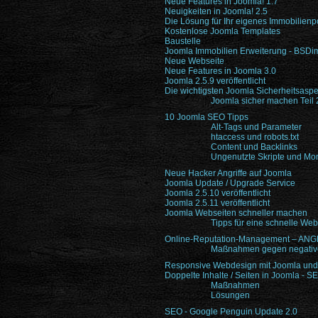
Neue Features in Joomla! 1.7
Neuigkeiten in Joomla! 2.5
Die Lösung für Ihr eigenes Immobilienpo
Kostenlose Joomla Templates
Baustelle
Joomla Immobilien Erweiterung - BSD
Neue Webseite
Neue Features in Joomla 3.0
Joomla 2.5.9 veröffentlicht
Die wichtigsten Joomla Sicherheitsaspe
Joomla sicher machen Teil 
10 Joomla SEO Tipps
Alt-Tags und Parameter
htaccess und robots.txt
Content und Backlinks
Ungenutzte Skripte und Mon
Neue Hacker Angriffe auf Joomla
Joomla Update / Upgrade Service
Joomla 2.5.10 veröffentlicht
Joomla 2.5.11 veröffentlicht
Joomla Webseiten schneller machen
Tipps für eine schnelle Web
Online-Reputation-Management – ANGRI
Maßnahmen gegen negativ
Responsive Webdesign mit Joomla und T
Doppelte Inhalte / Seiten in Joomla - S
Maßnahmen
Lösungen
SEO - Google Penguin Update 2.0