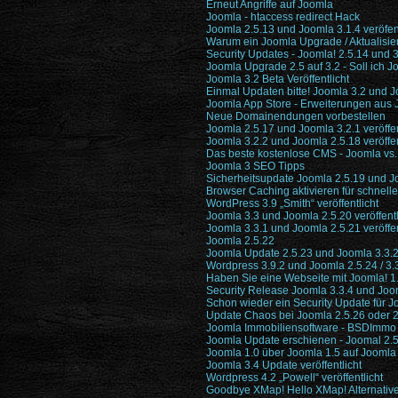
Erneut Angriffe auf Joomla
Joomla - htaccess redirect Hack
Joomla 2.5.13 und Joomla 3.1.4 veröfent
Warum ein Joomla Upgrade / Aktualisier
Security Updates - Joomla! 2.5.14 und 3
Joomla Upgrade 2.5 auf 3.2 - Soll ich 
Joomla 3.2 Beta Veröffentlicht
Einmal Updaten bitte! Joomla 3.2 und J
Joomla App Store - Erweiterungen aus J
Neue Domainendungen vorbestellen
Joomla 2.5.17 und Joomla 3.2.1 veröffen
Joomla 3.2.2 und Joomla 2.5.18 veröffen
Das beste kostenlose CMS - Joomla vs.
Joomla 3 SEO Tipps
Sicherheitsupdate Joomla 2.5.19 und Joo
Browser Caching aktivieren für schnel
WordPress 3.9 „Smith“ veröffentlicht
Joomla 3.3 und Joomla 2.5.20 veröffentl
Joomla 3.3.1 und Joomla 2.5.21 veröffen
Joomla 2.5.22
Joomla Update 2.5.23 und Joomla 3.3.2 
Wordpress 3.9.2 und Joomla 2.5.24 / 3.
Haben Sie eine Webseite mit Joomla! 1.
Security Release Joomla 3.3.4 und Jooml
Schon wieder ein Security Update für J
Update Chaos bei Joomla 2.5.26 oder 2
Joomla Immobiliensoftware - BSDImmo Ve
Joomla Update erschienen - Joomal 2.5.
Joomla 1.0 über Joomla 1.5 auf Joomla
Joomla 3.4 Update veröffentlicht
Wordpress 4.2 „Powell“ veröffentlicht
Goodbye XMap! Hello XMap! Alternativ