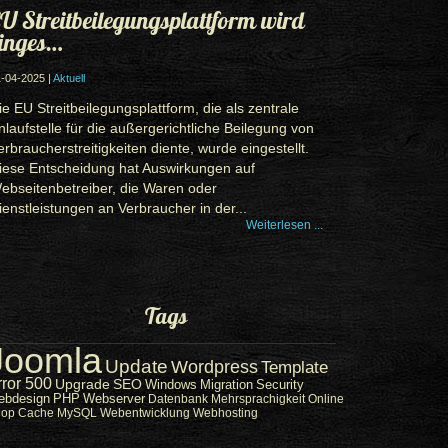
U Streitbeilegungsplattform wird
inges…
-04-2025 |
Aktuell
ie EU Streitbeilegungsplattform, die als zentrale
nlaufstelle für die außergerichtliche Beilegung von
erbraucherstreitigkeiten diente, wurde eingestellt.
iese Entscheidung hat Auswirkungen auf
ebseitenbetreiber, die Waren oder
ienstleistungen an Verbraucher in der...
Weiterlesen ...
Tags
Joomla
Update
Wordpress
Template
rror 500
Upgrade
SEO
Windows
Migration
Security
ebdesign
PHP
Webserver
Datenbank
Mehrsprachigkeit
Online
hop
Cache
MySQL
Webentwicklung
Webhosting