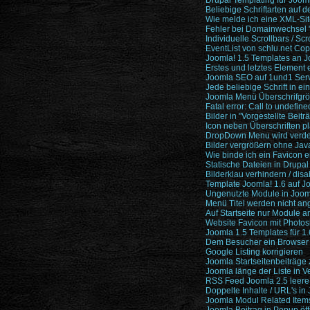
Drupal Templating für Joom
Beliebige Schriftarten auf
Wie melde ich eine XML-Si
Fehler bei Domainwechsel "D
Individuelle Scrollbars / Sc
EventList von schlu.net Co
Joomla! 1.5 Templates an J
Erstes und letztes Element e
Joomla SEO auf 1und1 Serv
Jede beliebige Schrift in e
Joomla Menü Überschrifgr
Fatal error: Call to undefi
Bilder in "Vorgestellte Beitr
Icon neben Überschriften pl
DropDown Menu wird verde
Bilder vergrößern ohne Java
Wie binde ich ein Favicon e
Statische Dateien in Drupal
Bilderklau verhindern / disa
Template Joomla! 1.6 auf Jo
Ungenutzte Module in Joo
Menü Titel werden nicht an
Auf Startseite nur Module a
Website Favicon mit Photos
Joomla 1.5 Templates für 1
Dem Besucher ein Browser
Google Listing korrigieren
Joomla Startseitenbeiträge 
Joomla länge der Liste in 
RSS Feed Joomla 2.5 leere
Doppelte Inhalte / URL's i
Joomla Modul Related Item