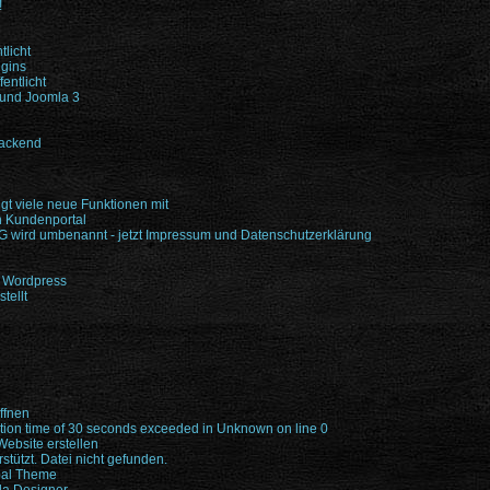
!
tlicht
ugins
entlicht
 und Joomla 3
Backend
ngt viele neue Funktionen mit
n Kundenportal
wird umbenannt - jetzt Impressum und Datenschutzerklärung
d Wordpress
tellt
ffnen
tion time of 30 seconds exceeded in Unknown on line 0
ebsite erstellen
rstützt. Datei nicht gefunden.
pal Theme