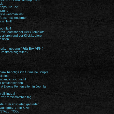
heiten für Produkte anpassen
ck
 Apps Pro Tec
ützung
 site.webmanifest
easertext entfernen
 ist Null
 Joomla 4
eren Joomshaper Helix Template
ssieren und per Klick kopieren
osition
werkumgebung ( Fritz Box VPN )
 Postfach zugreifen?
nk benötige ich für meine Scripte.
talled
t ändert sich nicht
 Fomular senden
// Eigene Fehlerseiten in Joomla
n
ultilingual
Error 7: mismatched tag
tei zum abspielen gefunden
teigröße / File Size
INSTALL_TOOL