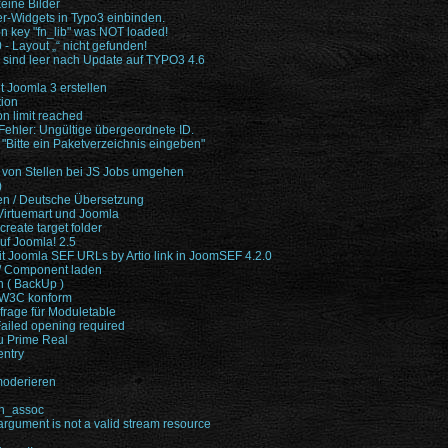
eine Bilder
er-Widgets in Typo3 einbinden.
on key "fn_lib" was NOT loaded!
- Layout „“ nicht gefunden!
 sind leer nach Update auf TYPO3 4.6
 Joomla 3 erstellen
tion
n limit reached
Fehler: Ungültige übergeordnete ID.
r "Bitte ein Paketverzeichnis eingeben"
 von Stellen bei JS Jobs umgehen
)
n / Deutsche Übersetzung
Virtuemart und Joomla
create target folder
uf Joomla! 2.5
it Joomla SEF URLs by Artio link in JoomSEF 4.2.0
/ Component laden
n ( BackUp )
 W3C konform
frage für Moduletable
 Failed opening required
zu Prime Real
entry
moderieren
ch_assoc
 argument is not a valid stream resource