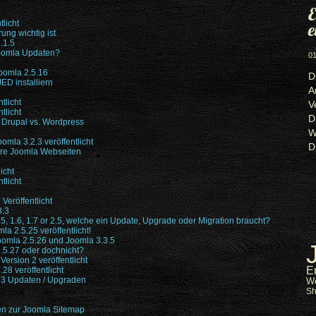
E
licht
e
ung wichtig ist
.1.5
Joomla Updaten?
01
oomla 2.5.16
D
ED installiern
A
tlicht
V
tlicht
D
 Drupal vs. Wordpress
W
mla 3.2.3 veröffentlicht
D
lere Joomla Webseiten
icht
tlicht
Veröffentlicht
3.3
5, 1.6, 1.7 or 2.5, welche ein Update, Upgrade oder Migration braucht?
a 2.5.25 veröffentlicht!
oomla 2.5.26 und Joomla 3.3.5
.5.27 oder dochnicht?
rsion 2 veröffentlicht
E
28 veröffentlicht
 3 Updaten / Upgraden
W
S
en zur Joomla Sitemap