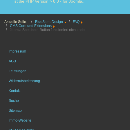
ist die PHP Version > 8.3 - für Joomla...
Read more
Aktuelle Seite:
BlueStoneDesign
FAQ
CMS Core und Extensions
Joomla Speichern-Button funktioniert nicht mehr
Impressum
AGB
Leistungen
Widerrufsbelehrung
Kontakt
Suche
Sitemap
Immo-Website