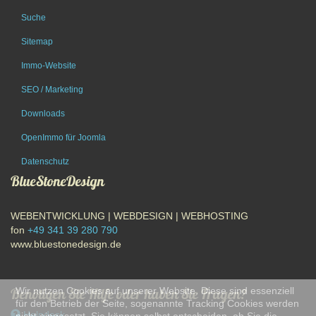
Suche
Sitemap
Immo-Website
SEO / Marketing
Downloads
OpenImmo für Joomla
Datenschutz
BlueStoneDesign
WEBENTWICKLUNG | WEBDESIGN | WEBHOSTING
fon
+49 341 39 280 790
www.bluestonedesign.de
Benötigen Sie Hilfe oder haben Sie Fragen?
Wir nutzen Cookies auf unserer Website. Diese sind essenziell
für den Betrieb der Seite, sogenannte Tracking Cookies werden
Helpdesk