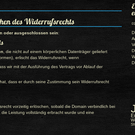
E
e
chen des Widerrufsrechts
01
D
n oder ausgeschlossen sein
:
A
ls
V
D
en
, die nicht auf einem körperlichen Datenträger geliefert
W
ormen), erlischt das Widerrufsrecht, wenn
D
ss wir mit der Ausführung des Vertrags vor Ablauf der
 hat, dass er durch seine Zustimmung sein Widerrufsrecht
recht vorzeitig erlöschen, sobald die Domain verbindlich bei
da die Leistung vollständig erbracht wurde und eine
E
W
S