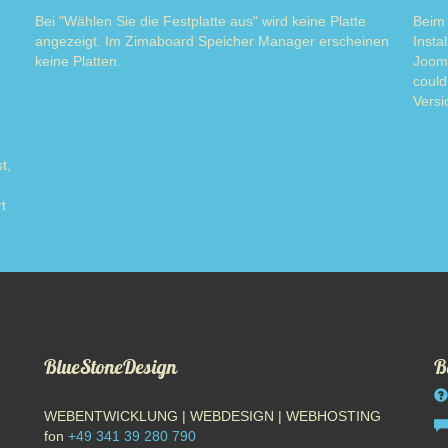
Bei "Wählen Sie die Festplatte aus" wird keine Platte
Beim 
angezeigt. Im Zimaboard Speicher Manager erscheinen
Insta
keine Platten.
Jooml
Read more
could
Versi
t,
t
ore
BlueStoneDesign
B
WEBENTWICKLUNG | WEBDESIGN | WEBHOSTING
fon
+49 341 39 280 790