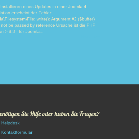
Installieren eines Updates in einer Joomla 4
llation erscheint der Fehler:
a\Filesystem\File::write(): Argument #2 ($buffer)
 not be passed by reference Ursache ist die PHP
on > 8.3 - für Joomla...
Read more
enötigen Sie Hilfe oder haben Sie Fragen?
Helpdesk
Kontaktformular