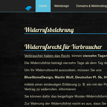
Home
Webdesign
Domains & Webhosting
Widerrufsbelehrung
Widerrufsrecht für Verbraucher
Verbraucher haben das Recht
, binnen
vierzehn Tage
Die Widerrufsfrist beträgt vierzehn Tage ab dem Tag d
Um Ihr Widerrufsrecht auszuüben, müssen Sie uns
BlueStoneDesign, Martin Wolf, Deutscher Pl. 5b, 0
Prev
Next
mittels einer eindeutigen Erklärung (z. B. ein mit der 
Vertrag zu widerrufen, informieren.
Sie können dafür das beigefügte Muster-Widerrufsform
Zur Wahrung der Widerrufsfrist reicht es aus, dass Sie