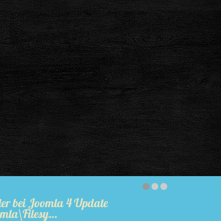
ler bei Joomla 4 Update
mla\Filesy…