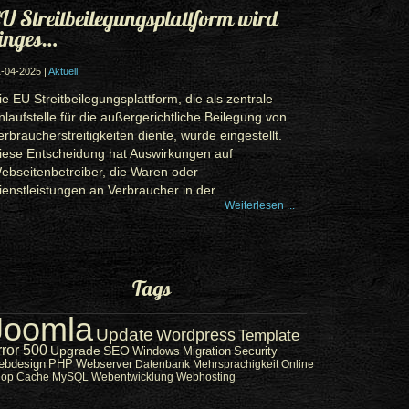
U Streitbeilegungsplattform wird
inges…
-04-2025 |
Aktuell
ie EU Streitbeilegungsplattform, die als zentrale
nlaufstelle für die außergerichtliche Beilegung von
erbraucherstreitigkeiten diente, wurde eingestellt.
iese Entscheidung hat Auswirkungen auf
ebseitenbetreiber, die Waren oder
ienstleistungen an Verbraucher in der...
Weiterlesen ...
Tags
Joomla
Update
Wordpress
Template
rror 500
Upgrade
SEO
Windows
Migration
Security
ebdesign
PHP
Webserver
Datenbank
Mehrsprachigkeit
Online
hop
Cache
MySQL
Webentwicklung
Webhosting