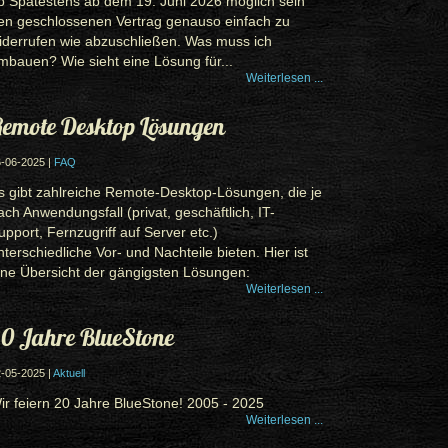
b Spätestens ab dem 19. Juni 2026 möglich sein
en geschlossenen Vertrag genauso einfach zu
iderrufen wie abzuschließen. Was muss ich
mbauen? Wie sieht eine Lösung für...
Weiterlesen ...
emote Desktop Lösungen
-06-2025 |
FAQ
s gibt zahlreiche Remote-Desktop-Lösungen, die je
ach Anwendungsfall (privat, geschäftlich, IT-
upport, Fernzugriff auf Server etc.)
nterschiedliche Vor- und Nachteile bieten. Hier ist
ine Übersicht der gängigsten Lösungen:
Weiterlesen ...
0 Jahre BlueStone
-05-2025 |
Aktuell
ir feiern 20 Jahre BlueStone! 2005 - 2025
Weiterlesen ...