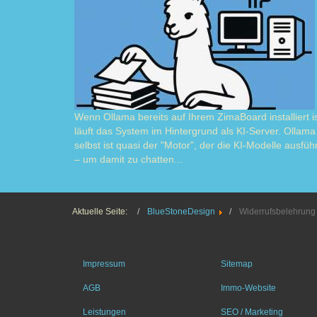
Wenn Ollama bereits auf Ihrem ZimaBoard installiert is
läuft das System im Hintergrund als KI-Server. Ollama
selbst ist quasi der "Motor", der die KI-Modelle ausführ
– um damit zu chatten...
Read m
Aktuelle Seite:
BlueStoneDesign
Widerrufsbelehrung
Impressum
Sitemap
AGB
Immo-Website
Leistungen
SEO / Marketing