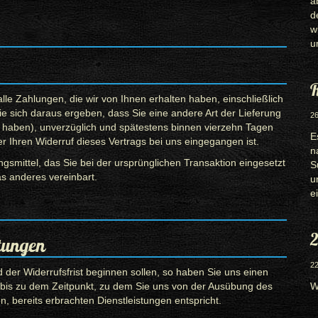
a
d
w
u
R
lle Zahlungen, die wir von Ihnen erhalten haben, einschließlich
ie sich daraus ergeben, dass Sie eine andere Art der Lieferung
26
 haben), unverzüglich und spätestens binnen vierzehn Tagen
E
 Ihren Widerruf dieses Vertrags bei uns eingegangen ist.
n
smittel, das Sie bei der ursprünglichen Transaktion eingesetzt
S
s anderes vereinbart.
u
e
2
stungen
22
 der Widerrufsfrist beginnen sollen, so haben Sie uns einen
 bis zu dem Zeitpunkt, zu dem Sie uns von der Ausübung des
W
en, bereits erbrachten Dienstleistungen entspricht.