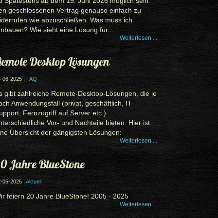
b Spätestens ab dem 19. Juni 2026 möglich sein
en geschlossenen Vertrag genauso einfach zu
iderrufen wie abzuschließen. Was muss ich
mbauen? Wie sieht eine Lösung für...
Weiterlesen ...
emote Desktop Lösungen
-06-2025 |
FAQ
s gibt zahlreiche Remote-Desktop-Lösungen, die je
ach Anwendungsfall (privat, geschäftlich, IT-
upport, Fernzugriff auf Server etc.)
nterschiedliche Vor- und Nachteile bieten. Hier ist
ine Übersicht der gängigsten Lösungen:
Weiterlesen ...
0 Jahre BlueStone
-05-2025 |
Aktuell
ir feiern 20 Jahre BlueStone! 2005 - 2025
Weiterlesen ...