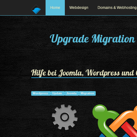
Home
Webdesign
Domains & Webhosting
Upgrade Migration 
Hilfe bei Joomla, Wordpress und 
Wordpress
Update
Joomla
Migration
Prev
Next