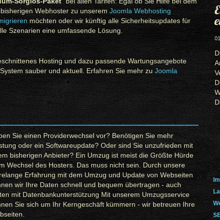
um-Sorglos-Paket
" bei allen Tarifen: Egal ob Sie Hilfe bei dem
E
m bisherigen Webhoster zu unserem
Joomla Webhosting
e
migrieren
möchten oder wir künftig alle Sicherheitsupdates für
r alle Szenarien eine umfassende Lösung.
01
D
ugeschnittenes Hosting und dazu passende Wartungsangebote
A
 System sauber und aktuell. Erfahren Sie mehr zu
Joomla
V
D
W
D
en Sie einen Providerwechsel vor? Benötigen Sie mehr
stung oder ein Softwareupdate? Oder sind Sie unzufrieden mit
em bisherigen Anbieter? Ein Umzug ist meist die Größte Hürde
m Wechsel des Hosters. Das muss nicht sein. Durch unsere
hrelange Erfahrung mit dem Umzug und Update von Webseiten
Im
nen wir Ihre Daten schnell und bequem übertragen - auch
La
ten mit Datenbankunterstützung Mit unserem Umzugsservice
We
nen Sie sich um Ihr Kerngeschäft kümmern - wir betreuen Ihre
bseiten.
SE