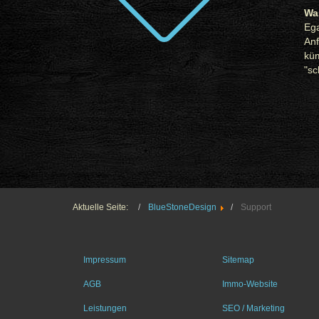
Wa
Eg
Anf
kü
"sc
Aktuelle Seite:
BlueStoneDesign
Support
Impressum
Sitemap
AGB
Immo-Website
Leistungen
SEO / Marketing