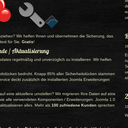
a
d
w
u
R
ziehen? Wir helfen Ihnen und übernehmen die Sicherung, das
est für Sie.
Gratis
!
26
de / Aktualisierung
E
ates regelmäßig und unverzüglich zu installieren. Wir helfen
n
S
u
heitslücken bedroht. Knapp 85% aller Sicherheitslücken stammen
e
ice deckt zusätzlich die installierten Joomla Erweiterungen
f eine aktuellere umstellen? Wir migrieren Ihre Daten auf eine
2
owie alle verwendeten Komponenten / Erweiterungen. Joomla 1.0
aktualisieren alles. Mehr als
100 zufriedene Kunden
sprechen
22
W