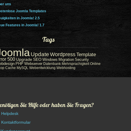
er uns
stenlose Joomla Templates
uigkeiten in Joomla! 2.5
ue Features in Joomla! 1.7
Tags
Joomla
Update
Wordpress
Template
rror 500
Upgrade
SEO
Windows
Migration
Security
ebdesign
PHP
Webserver
Datenbank
Mehrsprachigkeit
Online
hop
Cache
MySQL
Webentwicklung
Webhosting
enötigen Sie Hilfe oder haben Sie Fragen?
Helpdesk
Kontaktformular