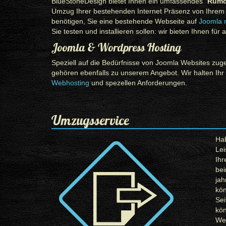
BlueStoneDesign bietet Ihnen ein umfassendes "
Rumd
Umzug Ihrer bestehenden Internet Präsenz von Ihre
benötigen, Sie eine bestehende Webseite auf
Joomla 
Sie testen und installieren sollen: wir bieten Ihnen fü
Joomla & Wordpress Hosting
Speziell auf die Bedürfnisse von Joomla Websites z
gehören ebenfalls zu unserem Angebot. Wir halten Ihr
Webhosting
und spezellen Anforderungen.
Umzugsservice
Hab
Lei
Ihr
bei
ja
kön
Sei
kön
We