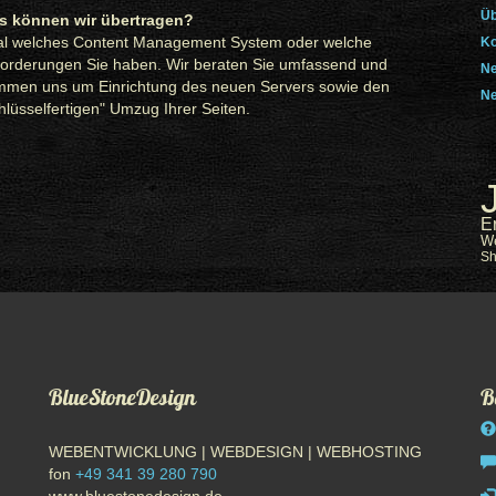
Üb
s können wir übertragen?
al welches Content Management System oder welche
Ko
orderungen Sie haben. Wir beraten Sie umfassend und
Ne
mmen uns um Einrichtung des neuen Servers sowie den
Ne
hlüsselfertigen" Umzug Ihrer Seiten.
E
W
S
BlueStoneDesign
B
WEBENTWICKLUNG | WEBDESIGN | WEBHOSTING
fon
+49 341 39 280 790