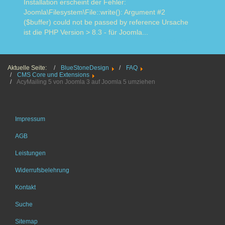
Installation erscheint der Fehler:
Joomla\Filesystem\File::write(): Argument #2
($buffer) could not be passed by reference Ursache
ist die PHP Version > 8.3 - für Joomla...
Read more
Aktuelle Seite:
BlueStoneDesign
FAQ
CMS Core und Extensions
AcyMailing 5 von Joomla 3 auf Joomla 5 umziehen
Impressum
AGB
Leistungen
Widerrufsbelehrung
Kontakt
Suche
Sitemap