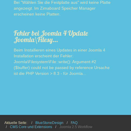
Bei "Wählen Sie die Festplatte aus" wird keine Platte
angezeigt. Im Zimaboard Speicher Manager
erscheinen keine Platten.
Read more
Fehler bei Joomla 4 Update
Joomla\Filesy…
Beim Installieren eines Updates in einer Joomla 4
Installation erscheint der Fehler:
Joomla\Filesystem\File::write(): Argument #2
($buffer) could not be passed by reference Ursache
ist die PHP Version > 8.3 - für Joomla...
Read more
Aktuelle Seite:
BlueStoneDesign
FAQ
CMS Core und Extensions
Joomla 2.5 Workflow