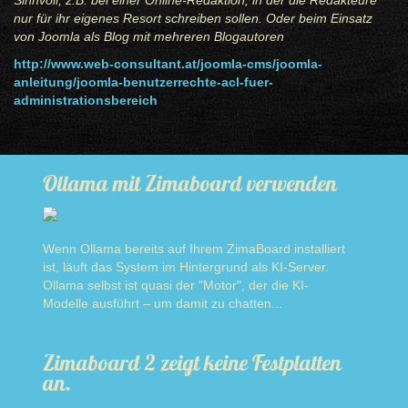
Sinnvoll, z.B. bei einer Online-Redaktion, in der die Redakteure
nur für ihr eigenes Resort schreiben sollen. Oder beim Einsatz
von Joomla als Blog mit mehreren Blogautoren
http://www.web-consultant.at/joomla-cms/joomla-
anleitung/joomla-benutzerrechte-acl-fuer-
administrationsbereich
Ollama mit Zimaboard verwenden
Wenn Ollama bereits auf Ihrem ZimaBoard installiert
ist, läuft das System im Hintergrund als KI-Server.
Ollama selbst ist quasi der "Motor", der die KI-
Modelle ausführt – um damit zu chatten...
Read more
Zimaboard 2 zeigt keine Festplatten
an.