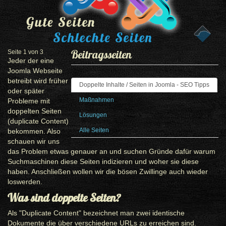
Beitragsseiten
Seite 1 von 3
Jeder der eine
Joomla Webseite
betreibt wird früher
Doppelte Inhalte / Seiten in Joomla - SEO Tipps
oder später
Maßnahmen
Probleme mit
doppelten Seiten
Lösungen
(duplicate Content)
Alle Seiten
bekommen. Also
schauen wir uns
das Problem etwas genauer an und suchen Gründe dafür warum
Suchmaschinen diese Seiten indizieren und woher sie diese
haben. Anschließen wollen wir die bösen Zwillinge auch wieder
loswerden.
Was sind doppelte Seiten?
Als "Duplicate Content" bezeichnet man zwei identische
Dokumente die über verschiedene URLs zu erreichen sind.