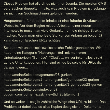
Dieses Problem hat allerdings nicht nur Joomla. Die meisten CMS
verursachen doppelte Inhalte, was auch kein Problem ist, solange
sie nicht von Suchmaschinen gefunden werden.
Hauptursache für doppelte Inhalte ist eine
falsche Struktur
der
Webseite. Vor dem Beginn mit der Arbeit an einer neuen
Internetseite muss man viele Gedanken um die richtige Struktur
machen. Wenn man eine feste Sturkur von Anfang an beibehält
kann das vor falschen URLs schützen.
Schauen wir uns beispielsweise solche Fehler genauer an. Wir
haben eine Kategorie "Nahrungsmittel" mit mehreren
Unterkategorieen "Gemüse", "Obst", ... wir verlinken alles direkt
auf die Unterkategorien. Hier sind einige Beispiele für URLs die
daraus folgen...
https://meineSeite.com/gemuese/23-gurken
https://meineSeite.com/1-nahrungsmittel/gemuese/23-gurken
https://meineSeite.com/1-nahrungsmittel/2-gemuese/23-gurken
https://meineSeite.com/index.php?
option=com_content&task=view&id=23&Itemid=1
Und so weiter ... es gibt zahlreiche Wege eine URL zu bilden. Das
Problem ist dabei das es alles Kopien des gleichen Dokuments