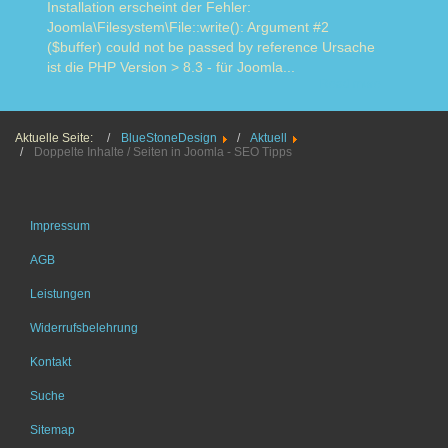
Installation erscheint der Fehler:
Joomla\Filesystem\File::write(): Argument #2
($buffer) could not be passed by reference Ursache
ist die PHP Version > 8.3 - für Joomla...
Read more
Aktuelle Seite:
BlueStoneDesign
Aktuell
Doppelte Inhalte / Seiten in Joomla - SEO Tipps
Impressum
AGB
Leistungen
Widerrufsbelehrung
Kontakt
Suche
Sitemap