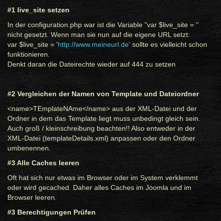
#1 live_site setzen
In der configuration.php war ist die Variable "var $live_site = ''
nicht gesetzt. Wenn man sie nun auf die eigene URL setzt:
var $live_site = '
http://www.meineurl.de'
sollte es vielleicht schon
funktionieren.
Denkt daran die Dateirechte wieder auf 444 zu setzen
#2 Vergleichen der Namen von Template und Dateiordner
<name>TEmplateNAme</name> aus der XML-Datei und der
Ordner in dem das Template liegt muss unbedingt gleich sein.
Auch groß / kleinschreibung beachten!! Also entweder in der
XML-Datei (templateDetails.xml) anpassen oder den Ordner
umbenennen.
#3 Alle Caches leeren
Oft hat sich nur etwas im Browser oder im System verklemmt
oder wird gecached. Daher alles Caches im Joomla und im
Browser leeren.
#3 Berechtigungen Prüfen