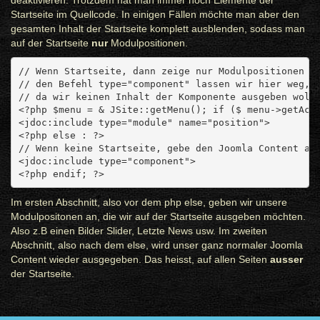
deaktivieren. Trotzdem hat man immer noch Elemente der
Startseite im Quellcode. In einigen Fällen möchte man aber den
gesamten Inhalt der Startseite komplett ausblenden, sodass man
auf der Startseite
nur
Modulpositionen.
// Wenn Startseite, dann zeige nur Modulpositionen an
// den Befehl type="component" lassen wir hier weg,

// da wir keinen Inhalt der Komponente ausgeben wolle
<?php $menu = & JSite::getMenu(); if ($ menu->getActi
<jdoc:include type="module" name="position">

<?php else : ?>

// Wenn keine Startseite, gebe den Joomla Content aus
<jdoc:include type="component">

Im ersten Abschnitt, also vor dem php else, geben wir unsere
Modulpositonen an, die wir auf der Startseite ausgeben möchten.
Also z.B einen Bilder Slider, Letzte News usw. Im zweiten
Abschnitt, also nach dem else, wird unser ganz normaler Joomla
Content wieder ausgegeben. Das heisst, auf allen Seiten
ausser
der Startseite.