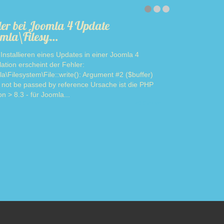
ler bei Joomla 4 Update
mla\Filesy…
Installieren eines Updates in einer Joomla 4
llation erscheint der Fehler:
a\Filesystem\File::write(): Argument #2 ($buffer)
 not be passed by reference Ursache ist die PHP
on > 8.3 - für Joomla...
Read more