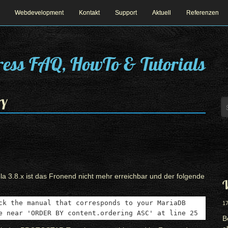
Webdevelopment
Kontakt
Support
Aktuell
Referenzen
ess FAQ, HowTo & Tutorials
BY
a 3.8.x ist das Fronend nicht mehr erreichbar und der folgende
W
ck the manual that corresponds to your MariaDB
17
e near 'ORDER BY content.ordering ASC' at line 25
B