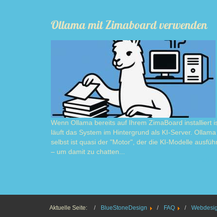
Ollama mit Zimaboard verwenden
Wenn Ollama bereits auf Ihrem ZimaBoard installiert is
läuft das System im Hintergrund als KI-Server. Ollama
selbst ist quasi der "Motor", der die KI-Modelle ausführ
– um damit zu chatten...
Read m
Aktuelle Seite:
BlueStoneDesign
FAQ
Webdesign