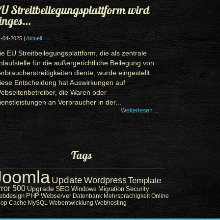
U Streitbeilegungsplattform wird
inges…
-04-2025 |
Aktuell
ie EU Streitbeilegungsplattform, die als zentrale
nlaufstelle für die außergerichtliche Beilegung von
erbraucherstreitigkeiten diente, wurde eingestellt.
iese Entscheidung hat Auswirkungen auf
ebseitenbetreiber, die Waren oder
ienstleistungen an Verbraucher in der...
Weiterlesen ...
Tags
Joomla
Update
Wordpress
Template
rror 500
Upgrade
SEO
Windows
Migration
Security
ebdesign
PHP
Webserver
Datenbank
Mehrsprachigkeit
Online
hop
Cache
MySQL
Webentwicklung
Webhosting