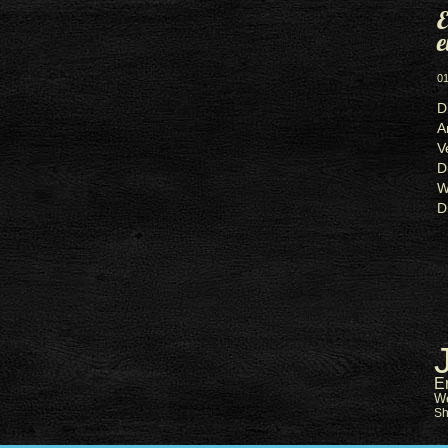
E
e
01
D
A
V
D
W
D
E
W
S