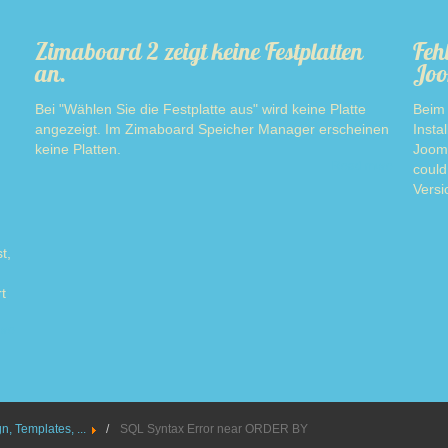
Zimaboard 2 zeigt keine Festplatten
Feh
an.
Joo
Bei "Wählen Sie die Festplatte aus" wird keine Platte
Beim 
angezeigt. Im Zimaboard Speicher Manager erscheinen
Insta
keine Platten.
Jooml
Read more
could
Versi
t,
t
ore
, Templates, ...
SQL Syntax Error near ORDER BY