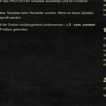
a
nfach das PROTOSTAR Template auswählen und im Frontend
d
w
dete Template beim Hersteller suchen. Wenn es keine Updates
u
eprüft werden.
/
die Ordner vorübergehend umbenennen - z.B.:
com_content
R
s Problem gefunden.
26
E
n
S
u
e
2
22
W