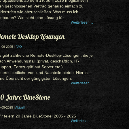
b Spätestens ab dem 19. Juni 2026 möglich sein
en geschlossenen Vertrag genauso einfach zu
iderrufen wie abzuschließen. Was muss ich
mbauen? Wie sieht eine Lösung für...
Weiterlesen ...
emote Desktop Lösungen
-06-2025 |
FAQ
s gibt zahlreiche Remote-Desktop-Lösungen, die je
ach Anwendungsfall (privat, geschäftlich, IT-
upport, Fernzugriff auf Server etc.)
nterschiedliche Vor- und Nachteile bieten. Hier ist
ine Übersicht der gängigsten Lösungen:
Weiterlesen ...
0 Jahre BlueStone
-05-2025 |
Aktuell
ir feiern 20 Jahre BlueStone! 2005 - 2025
Weiterlesen ...