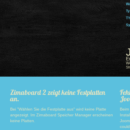
Wa
Ty
TY
Sy
E
W
S
Zimaboard 2 zeigt keine Festplatten
Feh
an.
Joo
Bei "Wählen Sie die Festplatte aus" wird keine Platte
Beim 
angezeigt. Im Zimaboard Speicher Manager erscheinen
Insta
keine Platten.
Jooml
Read more
could