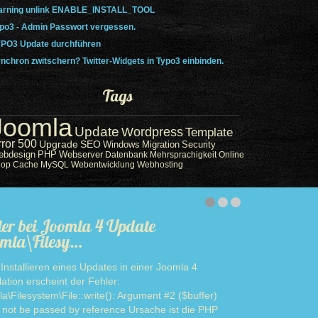
rning unlink ENABLE_INSTALL_TOOL
po3 - Admin Passwort vergessen.
PO3 Update durchführen
nchron zwitschern? Twitter-Widgets in Typo3 einbinden.
Tags
Joomla
Update
Wordpress
Template
rror 500
Upgrade
SEO
Windows
Migration
Security
ebdesign
PHP
Webserver
Datenbank
Mehrsprachigkeit
Online
hop
Cache
MySQL
Webentwicklung
Webhosting
ler bei Joomla 4 Update
mla\Filesy…
Installieren eines Updates in einer Joomla 4
llation erscheint der Fehler:
a\Filesystem\File::write(): Argument #2 ($buffer)
 not be passed by reference Ursache ist die PHP