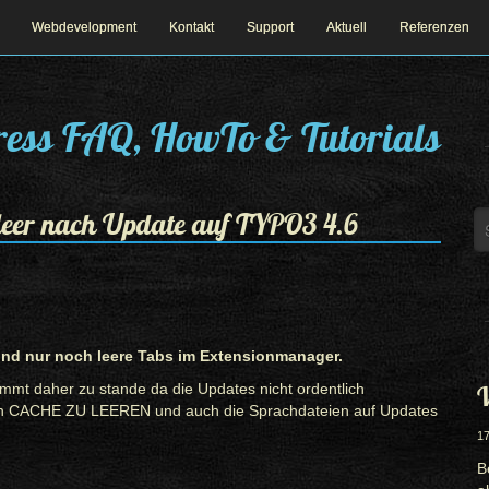
Webdevelopment
Kontakt
Support
Aktuell
Referenzen
ess FAQ, HowTo & Tutorials
leer nach Update auf TYPO3 4.6
ind nur noch leere Tabs im Extensionmanager.
ommt daher zu stande da die Updates nicht ordentlich
W
en CACHE ZU LEEREN und auch die Sprachdateien auf Updates
17
B