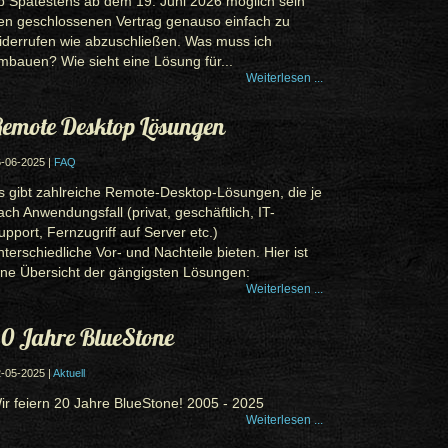
b Spätestens ab dem 19. Juni 2026 möglich sein
en geschlossenen Vertrag genauso einfach zu
iderrufen wie abzuschließen. Was muss ich
mbauen? Wie sieht eine Lösung für...
Weiterlesen ...
emote Desktop Lösungen
-06-2025 |
FAQ
s gibt zahlreiche Remote-Desktop-Lösungen, die je
ach Anwendungsfall (privat, geschäftlich, IT-
upport, Fernzugriff auf Server etc.)
nterschiedliche Vor- und Nachteile bieten. Hier ist
ine Übersicht der gängigsten Lösungen:
Weiterlesen ...
0 Jahre BlueStone
-05-2025 |
Aktuell
ir feiern 20 Jahre BlueStone! 2005 - 2025
Weiterlesen ...