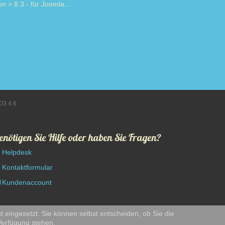
on > 8.3 - für Joomla...
Read more
O3 4.6
enötigen Sie Hilfe oder haben Sie Fragen?
Helpdesk
Kontaktformular
Kundenaccount
t eingesetzt. Sie können selbst entscheiden, ob Sie die
 Verfügung stehen.