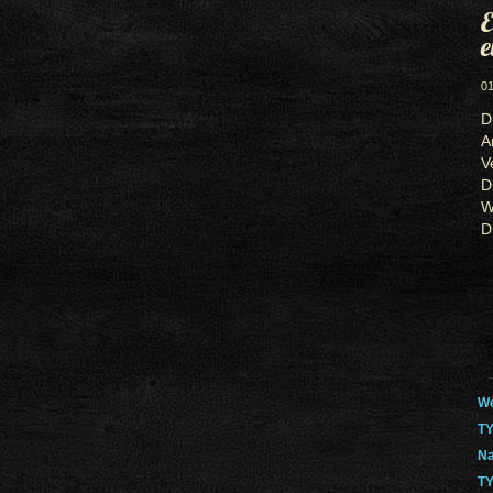
E
e
01
D
A
V
D
W
D
We
TY
Na
TY