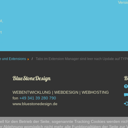
Versi
t,
t
ore
 und Extensions
Tabs im Extension Manager sind leer nach Update auf TYP
BlueStoneDesign
B
WEBENTWICKLUNG | WEBDESIGN | WEBHOSTING
fon
+49 341 39 280 790
www.bluestonedesign.de
ll für den Betrieb der Seite, sogenannte Tracking Cookies werden nich
er Ablehnung womöglich nicht mehr alle Funktionalitäten der Seite zur