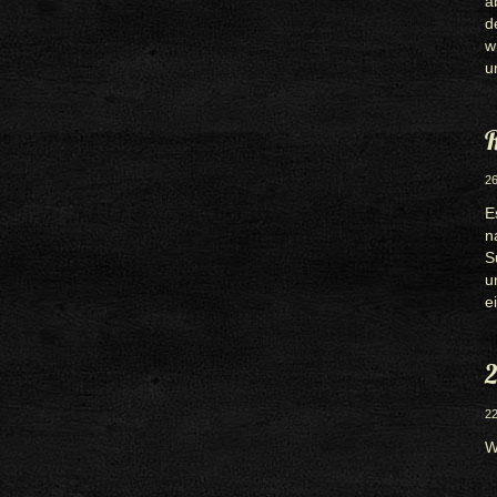
a
d
w
u
R
26
E
n
S
u
e
2
22
W