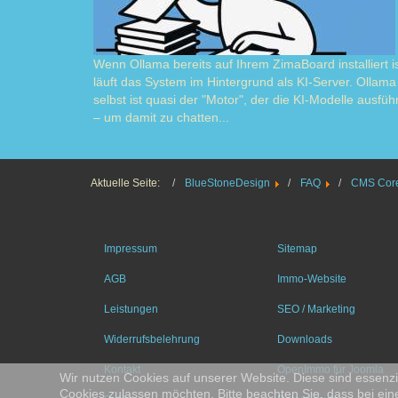
Wenn Ollama bereits auf Ihrem ZimaBoard installiert is
läuft das System im Hintergrund als KI-Server. Ollama
selbst ist quasi der "Motor", der die KI-Modelle ausführ
– um damit zu chatten...
Read m
Aktuelle Seite:
BlueStoneDesign
FAQ
CMS Core
Impressum
Sitemap
AGB
Immo-Website
Leistungen
SEO / Marketing
Widerrufsbelehrung
Downloads
Kontakt
OpenImmo für Joomla
Wir nutzen Cookies auf unserer Website. Diese sind essenzie
Cookies zulassen möchten. Bitte beachten Sie, dass bei ein