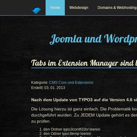
Home
Webdesign
Domains & Webhosting
Joomla und Wordpr
Tabs im Extension Manager sind 
Kategorie:
CMS Core und Extensions
Erstellt: 03. 01. 2013
Prev
Next
Nach dem Update von TYPO3 auf die Version 4.6 s
Die Lösung hierzu ist ganz einfach. Die Problematik k
durchgeführt wurden. Zu JEDEM Update gehört es d
zu prüfen.
den Ordner
typo3conf/l10n/
leeren
den Odner
typo3temp
leeren