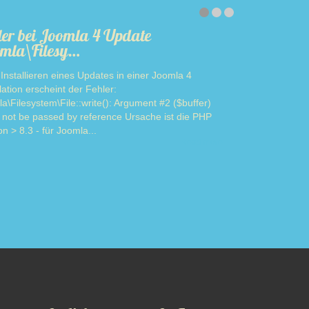
ler bei Joomla 4 Update
mla\Filesy…
Installieren eines Updates in einer Joomla 4
llation erscheint der Fehler:
a\Filesystem\File::write(): Argument #2 ($buffer)
 not be passed by reference Ursache ist die PHP
on > 8.3 - für Joomla...
Read more