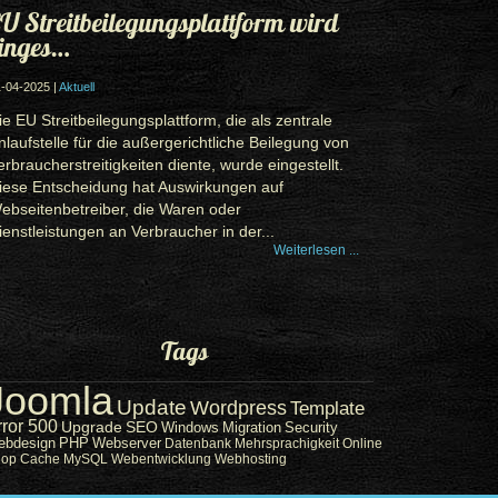
U Streitbeilegungsplattform wird
inges…
-04-2025 |
Aktuell
ie EU Streitbeilegungsplattform, die als zentrale
nlaufstelle für die außergerichtliche Beilegung von
erbraucherstreitigkeiten diente, wurde eingestellt.
iese Entscheidung hat Auswirkungen auf
ebseitenbetreiber, die Waren oder
ienstleistungen an Verbraucher in der...
Weiterlesen ...
Tags
Joomla
Update
Wordpress
Template
rror 500
Upgrade
SEO
Windows
Migration
Security
ebdesign
PHP
Webserver
Datenbank
Mehrsprachigkeit
Online
hop
Cache
MySQL
Webentwicklung
Webhosting