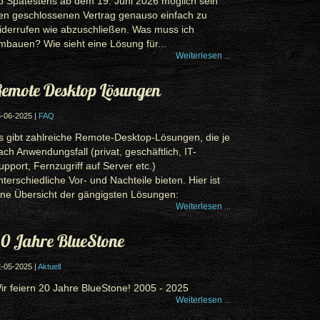
b Spätestens ab dem 19. Juni 2026 möglich sein
en geschlossenen Vertrag genauso einfach zu
iderrufen wie abzuschließen. Was muss ich
mbauen? Wie sieht eine Lösung für...
Weiterlesen ...
emote Desktop Lösungen
-06-2025 |
FAQ
s gibt zahlreiche Remote-Desktop-Lösungen, die je
ach Anwendungsfall (privat, geschäftlich, IT-
upport, Fernzugriff auf Server etc.)
nterschiedliche Vor- und Nachteile bieten. Hier ist
ine Übersicht der gängigsten Lösungen:
Weiterlesen ...
0 Jahre BlueStone
-05-2025 |
Aktuell
ir feiern 20 Jahre BlueStone! 2005 - 2025
Weiterlesen ...