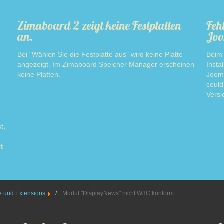
Zimaboard 2 zeigt keine Festplatten
Feh
an.
Joo
Bei "Wählen Sie die Festplatte aus" wird keine Platte
Beim 
angezeigt. Im Zimaboard Speicher Manager erscheinen
Insta
keine Platten.
Jooml
Read more
could
Versi
t,
t
ore
 und Extensions
Modul "DisplayNews" nicht W3C konform