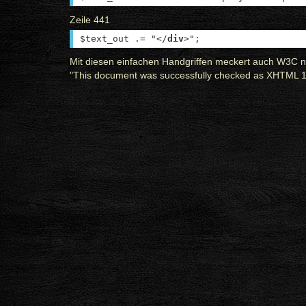
Zeile 441
$text_out .= "</
div
>";
Mit diesen einfachen Handgriffen meckert auch W3C n
"This document was successfully checked as XHTML 1.0