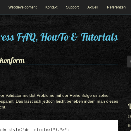
Webdevelopment
Kontakt
Support
Aktuell
Referenzen
ess FAQ, HowTo & Tutorials
 konform
er Validator meldet Probleme mit der Reihenfolge einzelner
spannt. Das lässt sich jedoch leicht beheben indem man dieses
W
cht.
17
B
:dn_style("dn-introtext").">";