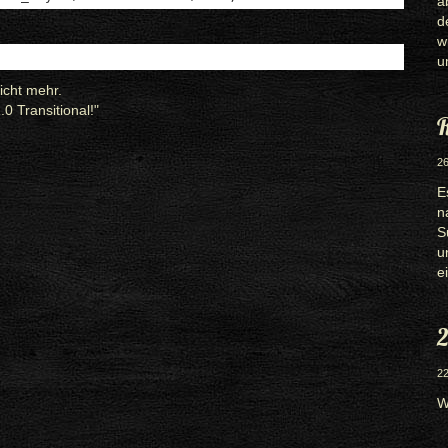
a
d
w
u
icht mehr.
 Transitional!"
R
26
E
n
S
u
e
2
22
W