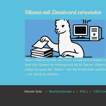
Ollama mit Zimaboard verwenden
Wenn Ollama bereits auf Ihrem ZimaBoard installiert is
läuft das System im Hintergrund als KI-Server. Ollama
selbst ist quasi der "Motor", der die KI-Modelle ausführ
– um damit zu chatten...
Read m
Aktuelle Seite:
BlueStoneDesign
FAQ
CMS Core