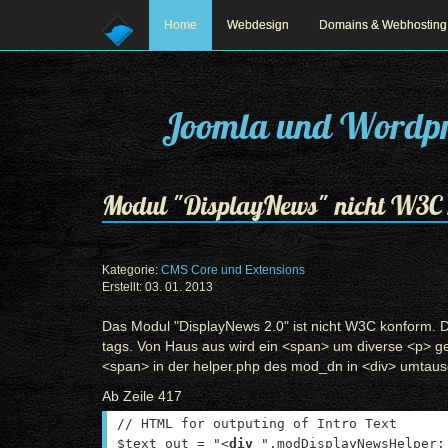
Home
Webdesign
Domains & Webhosting
Joomla und Wordpr
Modul "DisplayNews" nicht W3C
Kategorie:
CMS Core und Extensions
Erstellt: 03. 01. 2013
Prev
Next
Das Modul "DisplayNews 2.0" ist nicht W3C konform. D
tags. Von Haus aus wird ein <span> um diverse <p> ge
<span> in der helper.php des mod_dn in <div> umtaus
Ab Zeile 417
// HTML for outputing of Intro Text
$text_out = "<
div
".modDisplayNewsHelper: