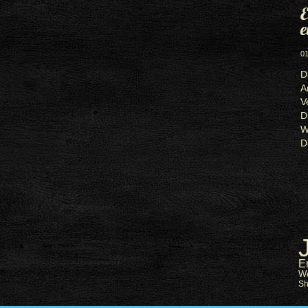
E
e
01
D
A
V
D
W
D
E
W
S