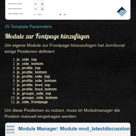
JS Template Parameters
Module zur Fontpage hinzufügen
Um eigene Module zur Frontpage hinzuzufügen hat JomSocial
einige Positionen definiert:
js_side_top
js_side_bottom
js_profile_top
js_profile_bottom
js_profile_side_top
js_profile_side_bottom
js_profile_feed_top
js_profile_feed_bottom
js_groups_side_top
js_groups_side_bottom
js_side_frontpage
Um diese Positionen zu nutzen, muss im Modulmanager die
Position manuell eingetragen werden: