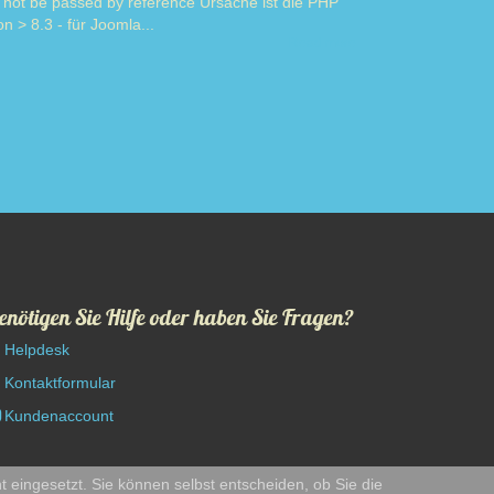
 not be passed by reference Ursache ist die PHP
on > 8.3 - für Joomla...
Read more
enötigen Sie Hilfe oder haben Sie Fragen?
Helpdesk
Kontaktformular
Kundenaccount
t eingesetzt. Sie können selbst entscheiden, ob Sie die