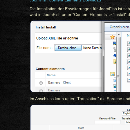
JoomFish Content Elements Download
Die Installation der Erweiterungen für JoomFish ist 
wird in JoomFish unter "Content Elements" > "Install
Im Anschluss kann unter "Translation" die Sprache u