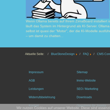
Wenn Ollama bereits auf Ihrem ZimaBoard installiert is
läuft das System im Hintergrund als KI-Server. Ollama
selbst ist quasi der "Motor", der die KI-Modelle ausführ
– um damit zu chatten...
Read m
Aktuelle Seite:
BlueStoneDesign
FAQ
CMS Core
Impressum
Sitemap
AGB
Immo-Website
Leistungen
SEO / Marketing
Widerrufsbelehrung
Downloads
Kontakt
OpenImmo für Joomla
Wir nutzen Cookies auf unserer Website. Diese sind essenzie