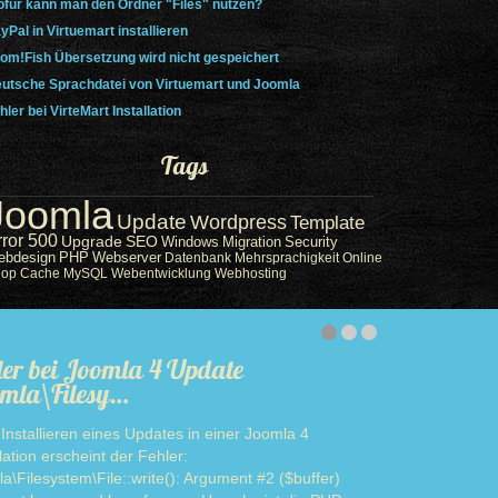
für kann man den Ordner "Files" nutzen?
yPal in Virtuemart installieren
om!Fish Übersetzung wird nicht gespeichert
utsche Sprachdatei von Virtuemart und Joomla
hler bei VirteMart Installation
Tags
Joomla
Update
Wordpress
Template
rror 500
Upgrade
SEO
Windows
Migration
Security
ebdesign
PHP
Webserver
Datenbank
Mehrsprachigkeit
Online
hop
Cache
MySQL
Webentwicklung
Webhosting
ler bei Joomla 4 Update
mla\Filesy…
Installieren eines Updates in einer Joomla 4
llation erscheint der Fehler:
a\Filesystem\File::write(): Argument #2 ($buffer)