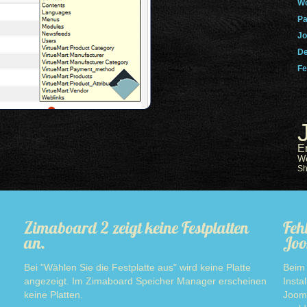
Wo
Pa
Jo
De
Fe
E
W
S
Zimaboard 2 zeigt keine Festplatten
Feh
an.
Joo
Bei "Wählen Sie die Festplatte aus" wird keine Platte
Beim 
angezeigt. Im Zimaboard Speicher Manager erscheinen
Insta
keine Platten.
Jooml
Read more