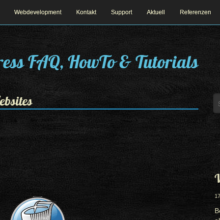
Webdevelopment
Kontakt
Support
Aktuell
Referenzen
ess FAQ, HowTo & Tutorials
bsites
W
17
B