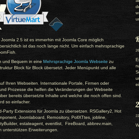
a
d
w
u
R
it Joomla 2.5 ist es immerhin mit Joomla Core möglich
rsichtlich ist das noch lange nicht. Um einfach mehrsprachige
26
JoomFish.
E
ch und Bequem in eine
Mehrsprachige Joomla Webseite
zu
n
struktur Block für Block übersetzt. Jeder Menüpunkt und alle
S
u
auf Ihren Webseiten. Internationale Portale, Firmen oder
e
 und Prozesse die helfen die Veränderungen der Webseite
ber bereits übersetzte Inhalte und welche die noch offen sind.
d so einfacher.
2
d-Party Extensions für Joomla zu übersetzen. RSGallery2, Hot
22
ponent, Joomlaboard, Remository, PollXTtes, jobline,
yBuilder, estateagent, eventlist, FireBoard, abbrev.main,
W
 unterstützen Erweiterungen.