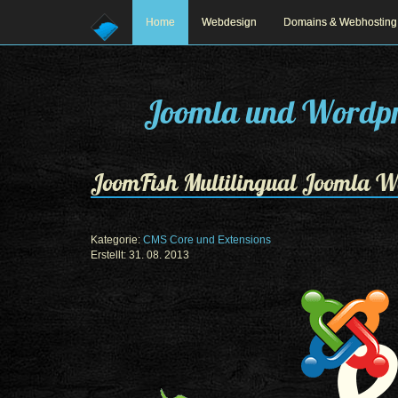
Home
Webdesign
Domains & Webhosting
Joomla und Wordpr
JoomFish Multilingual Joomla We
Kategorie:
CMS Core und Extensions
Erstellt: 31. 08. 2013
Prev
Next