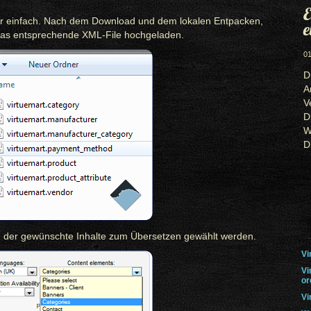
E
sehr einfach. Nach dem Download und dem lokalen Entpacken,
e
" das entsprechende XML-File hochgeladen.
01
D
A
V
D
W
D
nd der gewünschte Inhalte zum Übersetzen gewählt werden.
Vi
Vi
or
Vi