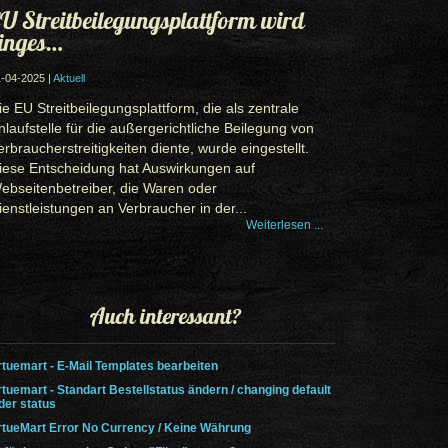
U Streitbeilegungsplattform wird
inges…
-04-2025 |
Aktuell
ie EU Streitbeilegungsplattform, die als zentrale
nlaufstelle für die außergerichtliche Beilegung von
erbraucherstreitigkeiten diente, wurde eingestellt.
iese Entscheidung hat Auswirkungen auf
ebseitenbetreiber, die Waren oder
ienstleistungen an Verbraucher in der...
Weiterlesen ...
Auch interessant?
rtuemart - E-Mail Templates bearbeiten
rtuemart - Standart Bestellstatus ändern / changing default
der status
rtueMart Error No Currency / Keine Währung