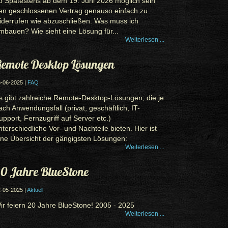
b Spätestens ab dem 19. Juni 2026 möglich sein
en geschlossenen Vertrag genauso einfach zu
iderrufen wie abzuschließen. Was muss ich
mbauen? Wie sieht eine Lösung für...
Weiterlesen ...
emote Desktop Lösungen
-06-2025 |
FAQ
s gibt zahlreiche Remote-Desktop-Lösungen, die je
ach Anwendungsfall (privat, geschäftlich, IT-
upport, Fernzugriff auf Server etc.)
nterschiedliche Vor- und Nachteile bieten. Hier ist
ine Übersicht der gängigsten Lösungen:
Weiterlesen ...
0 Jahre BlueStone
-05-2025 |
Aktuell
ir feiern 20 Jahre BlueStone! 2005 - 2025
Weiterlesen ...