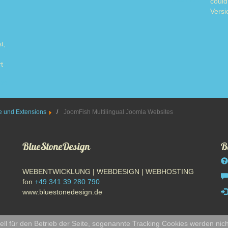
could
Versi
t,
t
ore
 und Extensions
JoomFish Multilingual Joomla Websites
BlueStoneDesign
B
WEBENTWICKLUNG | WEBDESIGN | WEBHOSTING
fon
+49 341 39 280 790
www.bluestonedesign.de
ll für den Betrieb der Seite, sogenannte Tracking Cookies werden nich