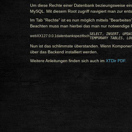
Um diese Rechte einer Datenbank bezieungsweise ein
MySQL. Mit diesem Root zugriff navigiert man zur en
Im Tab "Rechte" ist es nun möglich mittels "Bearbeit
Beachten muss man hierbei das man nur notwendige R
SELECT
,
INSERT
,
UPDA
webXX
127.0.0.1
datenbankspezifisch
TEMPORARY TABLES
,
LO
Nun ist das schlimmste überstanden. Wenn Komponent
über das Backend installiert werden.
Weitere Anleitungen finden sich auch im
XTDir PDF
.