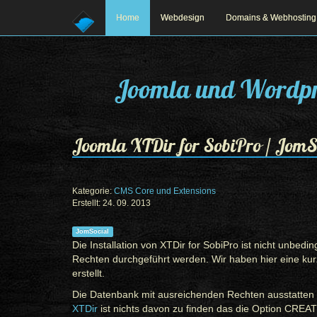
Home
Webdesign
Domains & Webhosting
Joomla und Wordpr
Joomla XTDir for SobiPro / JomSo
Kategorie:
CMS Core und Extensions
Erstellt: 24. 09. 2013
Prev
Next
JomSocial
Die Installation von XTDir for SobiPro ist nicht unbedi
Rechten durchgeführt werden. Wir haben hier eine kurz
erstellt.
Die Datenbank mit ausreichenden Rechten ausstatten ist
XTDir
ist nichts davon zu finden das die Option CREA