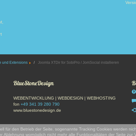
Versi
t,
t
ore
 und Extensions
Joomla XTDir for SobiPro / JomSocial installieren
BlueStoneDesign
B
WEBENTWICKLUNG | WEBDESIGN | WEBHOSTING
fon
+49 341 39 280 790
www.bluestonedesign.de
ll für den Betrieb der Seite, sogenannte Tracking Cookies werden nich
er Ablehnung womöglich nicht mehr alle Funktionalitäten der Seite zur