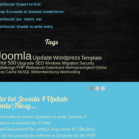
mSocial: Export to iCal
ue Accounts in Joomla! moderieren
mSocial: jax_token_var
mSocial: Unable to write entry
Tags
Joomla
Update
Wordpress
Template
rror 500
Upgrade
SEO
Windows
Migration
Security
ebdesign
PHP
Webserver
Datenbank
Mehrsprachigkeit
Online
hop
Cache
MySQL
Webentwicklung
Webhosting
ler bei Joomla 4 Update
mla\Filesy…
Installieren eines Updates in einer Joomla 4
llation erscheint der Fehler:
a\Filesystem\File::write(): Argument #2 ($buffer)
 not be passed by reference Ursache ist die PHP