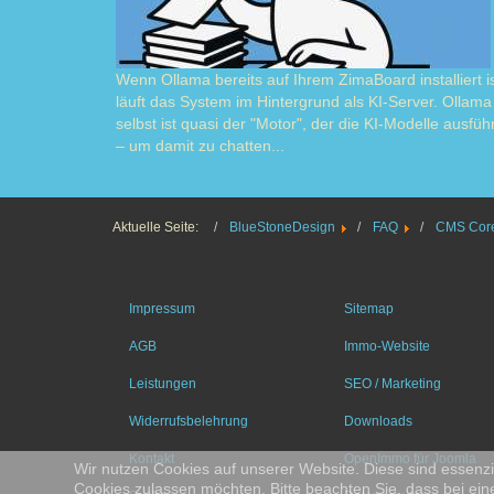
Wenn Ollama bereits auf Ihrem ZimaBoard installiert is
läuft das System im Hintergrund als KI-Server. Ollama
selbst ist quasi der "Motor", der die KI-Modelle ausführ
– um damit zu chatten...
Read m
Aktuelle Seite:
BlueStoneDesign
FAQ
CMS Core
Impressum
Sitemap
AGB
Immo-Website
Leistungen
SEO / Marketing
Widerrufsbelehrung
Downloads
Kontakt
OpenImmo für Joomla
Wir nutzen Cookies auf unserer Website. Diese sind essenzie
Cookies zulassen möchten. Bitte beachten Sie, dass bei ein