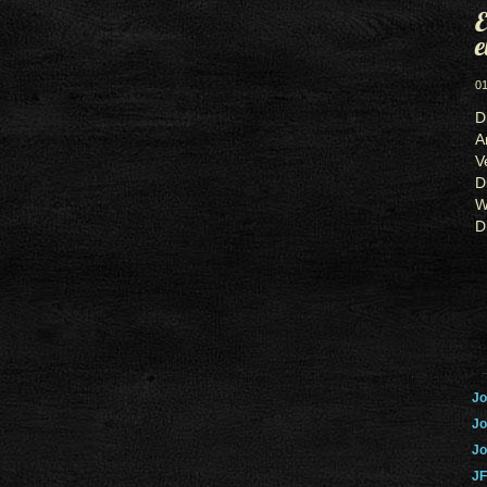
E
e
01
D
A
V
D
W
D
Jo
Jo
Jo
JF