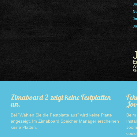
Jo
Ne
Jo
Jo
E
W
S
Zimaboard 2 zeigt keine Festplatten
Feh
an.
Joo
Bei "Wählen Sie die Festplatte aus" wird keine Platte
Beim 
angezeigt. Im Zimaboard Speicher Manager erscheinen
Insta
keine Platten.
Jooml
Read more
could