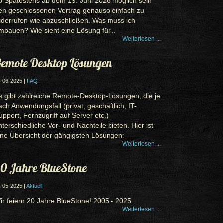
b Spätestens ab dem 19. Juni 2026 möglich sein
en geschlossenen Vertrag genauso einfach zu
iderrufen wie abzuschließen. Was muss ich
mbauen? Wie sieht eine Lösung für...
Weiterlesen ...
emote Desktop Lösungen
-06-2025 |
FAQ
s gibt zahlreiche Remote-Desktop-Lösungen, die je
ach Anwendungsfall (privat, geschäftlich, IT-
upport, Fernzugriff auf Server etc.)
nterschiedliche Vor- und Nachteile bieten. Hier ist
ine Übersicht der gängigsten Lösungen:
Weiterlesen ...
0 Jahre BlueStone
-05-2025 |
Aktuell
ir feiern 20 Jahre BlueStone! 2005 - 2025
Weiterlesen ...