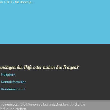
on > 8.3 - für Joomla...
Read more
enötigen Sie Hilfe oder haben Sie Fragen?
Helpdesk
Kontaktformular
Kundenaccount
t eingesetzt. Sie können selbst entscheiden, ob Sie die
 Verfügung stehen.