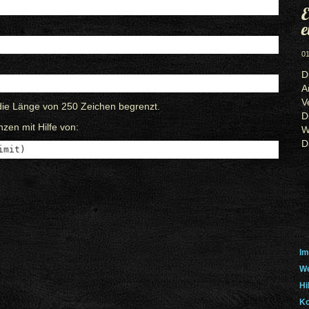
E
e
01
D
A
V
die Länge von 250 Zeichen begrenzt.
D
zen mit Hilfe von:
W
D
imit)
Im
We
Hi
Ko