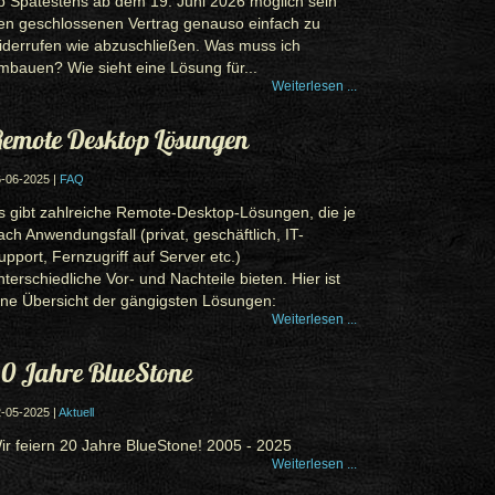
b Spätestens ab dem 19. Juni 2026 möglich sein
en geschlossenen Vertrag genauso einfach zu
iderrufen wie abzuschließen. Was muss ich
mbauen? Wie sieht eine Lösung für...
Weiterlesen ...
emote Desktop Lösungen
-06-2025 |
FAQ
s gibt zahlreiche Remote-Desktop-Lösungen, die je
ach Anwendungsfall (privat, geschäftlich, IT-
upport, Fernzugriff auf Server etc.)
nterschiedliche Vor- und Nachteile bieten. Hier ist
ine Übersicht der gängigsten Lösungen:
Weiterlesen ...
0 Jahre BlueStone
-05-2025 |
Aktuell
ir feiern 20 Jahre BlueStone! 2005 - 2025
Weiterlesen ...