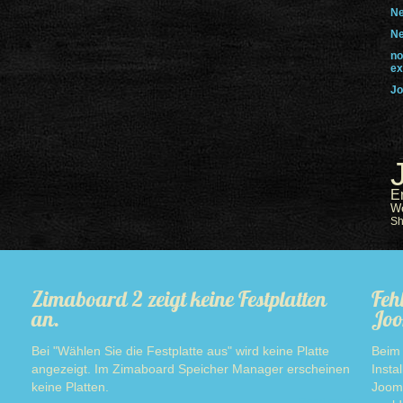
Ne
Ne
no
ex
Jo
E
W
S
Zimaboard 2 zeigt keine Festplatten
Feh
an.
Joo
Bei "Wählen Sie die Festplatte aus" wird keine Platte
Beim 
angezeigt. Im Zimaboard Speicher Manager erscheinen
Insta
keine Platten.
Jooml
Read more