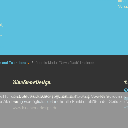
could
Versi
t,
t
ore
 und Extensions
Joomla Modul "News Flash" limitieren
BlueStoneDesign
B
ll für den Betrieb der Seite, sogenannte Tracking Cookies werden nich
WEBENTWICKLUNG | WEBDESIGN | WEBHOSTING
er Ablehnung womöglich nicht mehr alle Funktionalitäten der Seite zur
fon
+49 341 39 280 790
www.bluestonedesign.de