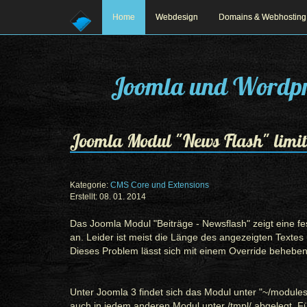
Home
Webdesign
Domains & Webhosting
Joomla und Wordpr
Joomla Modul "News Flash" limit
Kategorie:
CMS Core und Extensions
Erstellt: 08. 01. 2014
Prev
Next
Das Joomla Modul "Beiträge - Newsflash" zeigt eine f
an. Leider ist meist die Länge des angezeigten Textes
Dieses Problem lässt sich mit einem Override beheben
Unter Joomla 3 findet sich das Modul unter "~/module
auch in jedem anderen Modul unter /tmpl/ abgelegt. Für