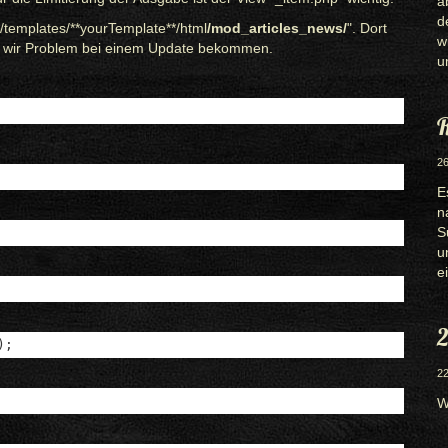
a
d
/templates/**yourTemplate**/html
/mod_articles_news/
". Dort
w
as wir Problem bei einem Update bekommen.
u
R
26
E
n
S
u
e
2
);
22
W