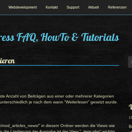
Webdevelopment
Kontakt
Support
Aktuell
Referenzen
ess FAQ, HowTo & Tutorials
ieren
este Anzahl von Beiträgen aus einer oder mehrerer Kategorien
 unterschiedlich je nach dem wann "Weiterlesen" gesetzt wurde.
W
.
17
s/mod_articles_news/" in diesem Ordner werden die Views wie
B
 die Limitierung der Ausgabe ist der View "_item.php" wichtig.