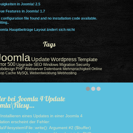
uigkeiten in Joomla! 2.5
ue Features in Joomla! 1.7
 configuration file found and no installation code available.
iting..
omla Hauptbeiträge Layout ändert sich nicht
Tags
Joomla
Update
Wordpress
Template
rror 500
Upgrade
SEO
Windows
Migration
Security
ebdesign
PHP
Webserver
Datenbank
Mehrsprachigkeit
Online
hop
Cache
MySQL
Webentwicklung
Webhosting
ler bei Joomla 4 Update
mla\Filesy…
Installieren eines Updates in einer Joomla 4
llation erscheint der Fehler:
a\Filesystem\File::write(): Argument #2 ($buffer)