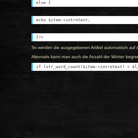
else {
echo $item->introtext;
}?>
So werden die ausgegebenen Artikel automatisch auf 
Alternativ kann man auch die Anzahl der Wörter begren
if (str_word_count($item->introtext) > $l