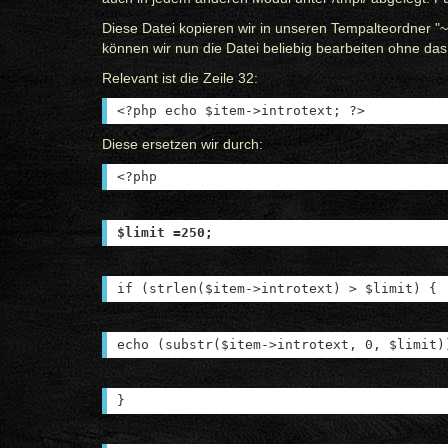
Diese Datei kopieren wir in unseren Tempalteordner "~
können wir nun die Datei beliebig bearbeiten ohne d
Relevant ist die Zeile 32:
<?php echo $item->introtext; ?>
Diese ersetzen wir durch:
<?php
$limit =250;
if (strlen($item->introtext) > $limit) {
echo (substr($item->introtext, 0, $limit)
}