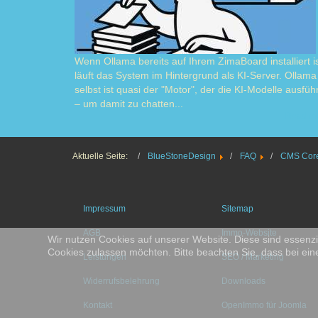
Wenn Ollama bereits auf Ihrem ZimaBoard installiert is
läuft das System im Hintergrund als KI-Server. Ollama
selbst ist quasi der "Motor", der die KI-Modelle ausführ
– um damit zu chatten...
Read m
Aktuelle Seite:
BlueStoneDesign
FAQ
CMS Core
Impressum
Sitemap
AGB
Immo-Website
Wir nutzen Cookies auf unserer Website. Diese sind essenzie
Cookies zulassen möchten. Bitte beachten Sie, dass bei ein
Leistungen
SEO / Marketing
Widerrufsbelehrung
Downloads
Kontakt
OpenImmo für Joomla