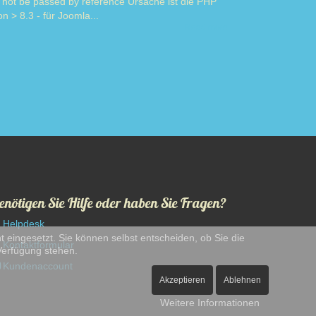
 not be passed by reference Ursache ist die PHP
on > 8.3 - für Joomla...
Read more
enötigen Sie Hilfe oder haben Sie Fragen?
Helpdesk
t eingesetzt. Sie können selbst entscheiden, ob Sie die
Kontaktformular
 Verfügung stehen.
Kundenaccount
Akzeptieren
Ablehnen
Weitere Informationen