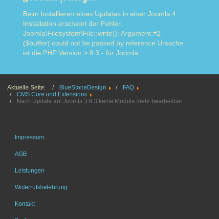
Beim Installieren eines Updates in einer Joomla 4
Installation erscheint der Fehler:
Joomla\Filesystem\File::write(): Argument #2
($buffer) could not be passed by reference Ursache
ist die PHP Version > 8.3 - für Joomla...
Read more
Aktuelle Seite:
BlueStoneDesign
FAQ
CMS Core und Extensions
Nach Update auf Joomla 3.6.3 keine Module mehr bearbeitbar
Impressum
AGB
Leistungen
Widerrufsbelehrung
Kontakt