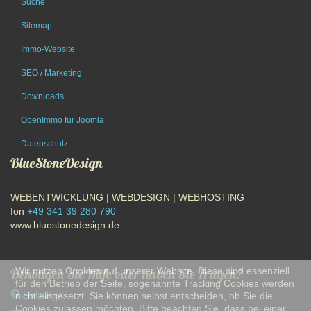
Suche
Sitemap
Immo-Website
SEO / Marketing
Downloads
OpenImmo für Joomla
Datenschutz
BlueStoneDesign
WEBENTWICKLUNG | WEBDESIGN | WEBHOSTING
fon
+49 341 39 280 790
www.bluestonedesign.de
Wir nutzen Cookies auf unserer Website. Diese sind essenziell
Benötigen Sie Hilfe oder haben Sie Fragen?
für den Betrieb der Seite, sogenannte Tracking Cookies werden
Helpdesk
nicht eingesetzt. Sie können selbst entscheiden, ob Sie die
Cookies zulassen möchten. Bitte beachten Sie, dass bei einer