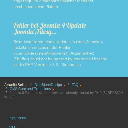
angezeigt. Im Zimaboard Speicher Manager
erscheinen keine Platten.
Read more
Fehler bei Joomla 4 Update
Joomla\Filesy…
Beim Installieren eines Updates in einer Joomla 4
Installation erscheint der Fehler:
Joomla\Filesystem\File::write(): Argument #2
($buffer) could not be passed by reference Ursache
ist die PHP Version > 8.3 - für Joomla...
Read more
Aktuelle Seite:
BlueStoneDesign
FAQ
CMS Core und Extensions
Joomla 0 Failed to start the session: already started by PHP ($_SESSION
is set)
Impressum
AGB