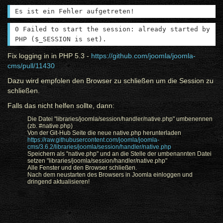
Es ist ein Fehler aufgetreten!
0 Failed to start the session: already started by
PHP ($_SESSION is set).
Fix logging in in PHP 5.3
-
https://github.com/joomla/joomla-
cms/pull/11430
Dazu wird empfolen den Browser zu schließen um die Session zu
schließen.
Falls das nicht helfen sollte, dann:
Die Datei "libraries/joomla/session/handler/native.php" umbenennen
(zb. #native.php)
Von der Git-Hub Seite die neue native.php herunterladen
https://raw.githubusercontent.com/joomla/joomla-
cms/3.6.2/libraries/joomla/session/handler/native.php
Speichern als "native.php" und an die Stelle der umbenannten Datei
setzen "libraries/joomla/session/handler/native.php"
Alle Fenster und den Browser schließen.
Nach dem neustarten des Browsers in Joomla einloggen und
dringend aktualisieren!