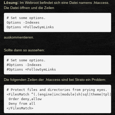
Lösung:
Im Webroot befindet sich eine Datei namens .htaccess.
Die Datei öffnen und die Zeilen
# Set some options.
Options -Indexes
Options +FollowSymLinks
auskommentieren.
Sollte dann so aussehen:
# Set some options.
#Options -Indexes
#Options +FollowSymLinks
Die folgenden Zeilen der .htaccess sind bei Strato ein Problem:
# Protect files and directories from prying eyes.
<FilesMatch “(.(engine|inc|module|sh|sql|theme|tpl|x
 Order deny,allow
 Deny from all
</FilesMatch>