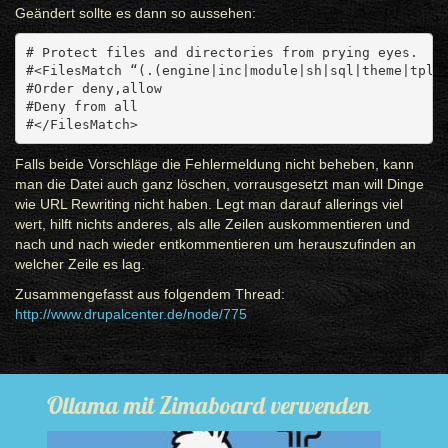
Geändert sollte es dann so aussehen:
# Protect files and directories from prying eyes.
#<FilesMatch “(.(engine|inc|module|sh|sql|theme|tpl|
#Order deny,allow
#Deny from all
#</FilesMatch>
Falls beide Vorschläge die Fehlermeldung nicht beheben, kann
man die Datei auch ganz löschen, vorrausgesetzt man will Dinge
wie URL Rewriting nicht haben. Legt man darauf allerings viel
wert, hilft nichts anderes, als alle Zeilen auskommentieren und
nach und nach wieder entkommentieren um herauszufinden an
welcher Zeile es lag.
Zusammengefasst aus folgendem Thread:
http://www.drupalcenter.de/node/775
Ollama mit Zimaboard verwenden