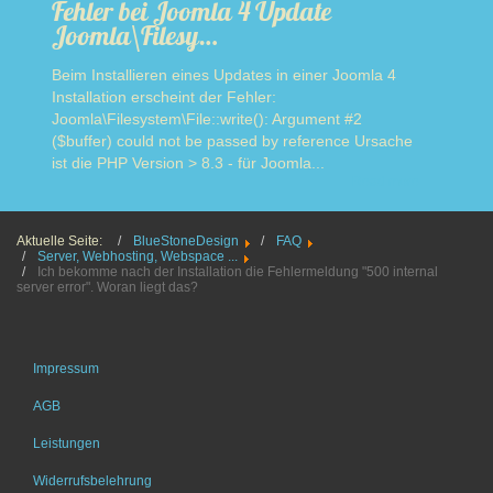
Fehler bei Joomla 4 Update
Joomla\Filesy…
Beim Installieren eines Updates in einer Joomla 4
Installation erscheint der Fehler:
Joomla\Filesystem\File::write(): Argument #2
($buffer) could not be passed by reference Ursache
ist die PHP Version > 8.3 - für Joomla...
Read more
Aktuelle Seite:
BlueStoneDesign
FAQ
Server, Webhosting, Webspace ...
Ich bekomme nach der Installation die Fehlermeldung "500 internal
server error". Woran liegt das?
Impressum
AGB
Leistungen
Widerrufsbelehrung