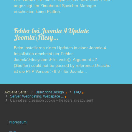
angezeigt. Im Zimaboard Speicher Manager
erscheinen keine Platten.
Read more
Fehler bei Joomla 4 Update
Joomla\Filesy…
Beim Installieren eines Updates in einer Joomla 4
Installation erscheint der Fehler:
Joomla\Filesystem\File::write(): Argument #2
($buffer) could not be passed by reference Ursache
ist die PHP Version > 8.3 - für Joomla...
Read more
Aktuelle Seite:
BlueStoneDesign
FAQ
Server, Webhosting, Webspace ...
Cannot send session cookie – headers already sent
Impressum