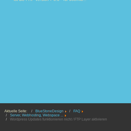
Read more
Aktuelle Seite:
BlueStoneDesign
FAQ
Server, Webhosting, Webspace ...
Wordpress Updates funktionieren nicht / FTP Layer aktivieren