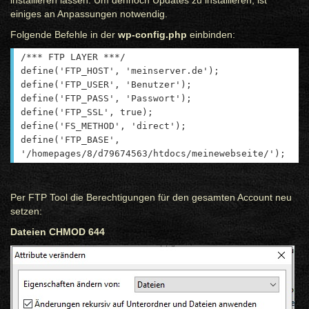
installieren lassen. Um dennoch Updates zu installieren, ist
einiges an Anpassungen notwendig.
Folgende Befehle in der
wp-config.php
einbinden:
/*** FTP LAYER ***/
define('FTP_HOST', 'meinserver.de');
define('FTP_USER', 'Benutzer');
define('FTP_PASS', 'Passwort');
define('FTP_SSL', true);
define('FS_METHOD', 'direct');
define('FTP_BASE',
'/homepages/8/d79674563/htdocs/meinewebseite/');
Per FTP Tool die Berechtigungen für den gesamten Account neu
setzen:
Dateien CHMOD 644