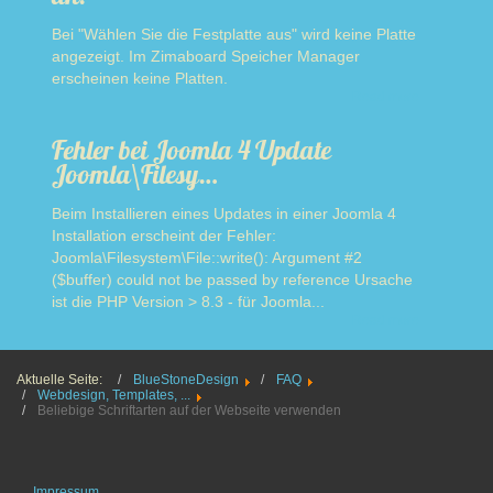
Bei "Wählen Sie die Festplatte aus" wird keine Platte
angezeigt. Im Zimaboard Speicher Manager
erscheinen keine Platten.
Read more
Fehler bei Joomla 4 Update
Joomla\Filesy…
Beim Installieren eines Updates in einer Joomla 4
Installation erscheint der Fehler:
Joomla\Filesystem\File::write(): Argument #2
($buffer) could not be passed by reference Ursache
ist die PHP Version > 8.3 - für Joomla...
Read more
Aktuelle Seite:
BlueStoneDesign
FAQ
Webdesign, Templates, ...
Beliebige Schriftarten auf der Webseite verwenden
Impressum