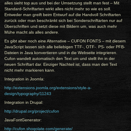
alles sieht top aus und bei der Umsetzung stellt man fest – Mit
Standard-Schriftarten wirkt alles nicht mehr so wie es soll.
Entweder man greift beim Entwurf auf die Handvoll Schriftarten
zurück oder man beschränkt sich bei Sonderschriftarten nur auf
Überschriften und setzt diese mit Bildern um, was auch mehr
Mühe macht als alles andere.
Es gibt aber noch eine Alternative – CUFON FONTS – mit diesem
JavaScript lassen sich alle beliebigen TTF-, OTF-. PS- oder PFB-
Dateien in Java konvertieren und in die Webseite integrieren.
Cufon wandelt automatisch den Text um und stellt ihn in der
neuen Schriftart dar. Einziger Nachteil ist, dass man den Text
nicht mehr markieren kann.
Integration in Joomla:
http://extensions.joomla.org/extensions/style-a-
design/typography/11243
Integration in Drupal:
http://drupal.org/project/cufon
JavaFontGenerator:
http://cufon.shoqolate.com/generate/