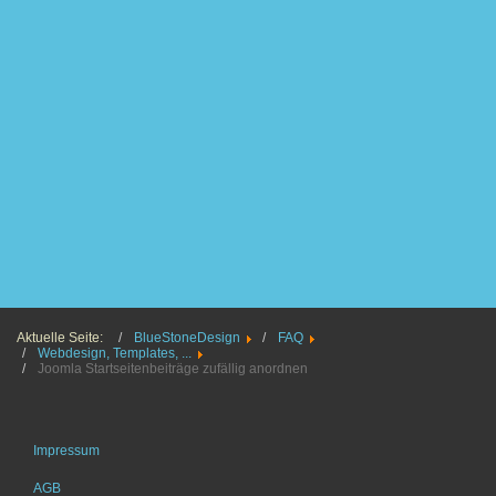
Aktuelle Seite:
BlueStoneDesign
FAQ
Webdesign, Templates, ...
Joomla Startseitenbeiträge zufällig anordnen
Impressum
AGB