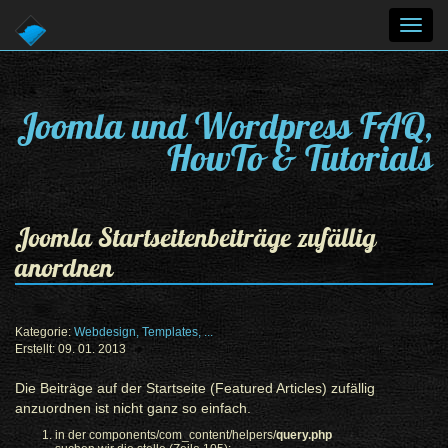
Toggl
navig
Joomla und Wordpress FAQ,
HowTo & Tutorials
Joomla Startseitenbeiträge zufällig
anordnen
Kategorie:
Webdesign, Templates, ...
Erstellt: 09. 01. 2013
Die Beiträge auf der Startseite (Featured Articles) zufällig
anzuordnen ist nicht ganz so einfach.
in der components/com_content/helpers/
query.php