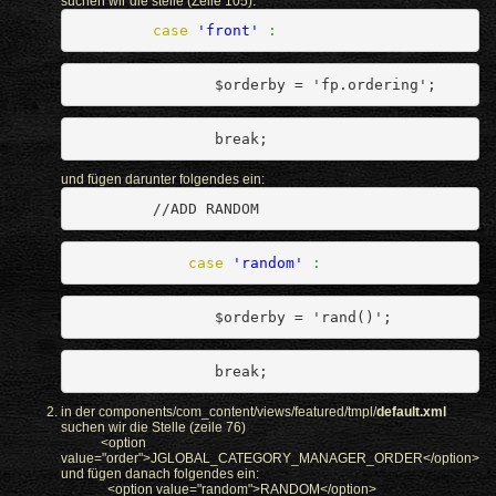
suchen wir die stelle (Zeile 105):
case
'front'
:
                $orderby = 'fp.ordering';
                break;
und fügen darunter folgendes ein:
         //ADD RANDOM
case
'random'
:
                $orderby = 'rand()';
                break; 
in der components/com_content/views/featured/tmpl/
default.xml
suchen wir die Stelle (zeile 76)
<option
value="order">JGLOBAL_CATEGORY_MANAGER_ORDER</option>
und fügen danach folgendes ein:
<option value="random">RANDOM</option>