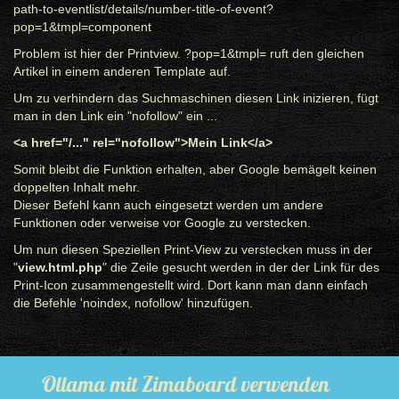
path-to-eventlist/details/number-title-of-event?
pop=1&tmpl=component
Problem ist hier der Printview. ?pop=1&tmpl= ruft den gleichen
Artikel in einem anderen Template auf.
Um zu verhindern das Suchmaschinen diesen Link inizieren, fügt
man in den Link ein "nofollow" ein ...
<a href="/..." rel="nofollow">Mein Link</a>
Somit bleibt die Funktion erhalten, aber Google bemägelt keinen
doppelten Inhalt mehr.
Dieser Befehl kann auch eingesetzt werden um andere
Funktionen oder verweise vor Google zu verstecken.
Um nun diesen Speziellen Print-View zu verstecken muss in der
"
view.html.php
" die Zeile gesucht werden in der der Link für des
Print-Icon zusammengestellt wird. Dort kann man dann einfach
die Befehle 'noindex, nofollow' hinzufügen.
Ollama mit Zimaboard verwenden