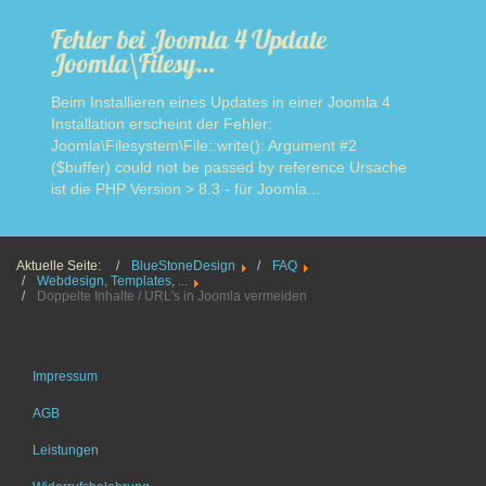
Fehler bei Joomla 4 Update
Joomla\Filesy…
Beim Installieren eines Updates in einer Joomla 4
Installation erscheint der Fehler:
Joomla\Filesystem\File::write(): Argument #2
($buffer) could not be passed by reference Ursache
ist die PHP Version > 8.3 - für Joomla...
Read more
Aktuelle Seite:
BlueStoneDesign
FAQ
Webdesign, Templates, ...
Doppelte Inhalte / URL's in Joomla vermeiden
Impressum
AGB
Leistungen