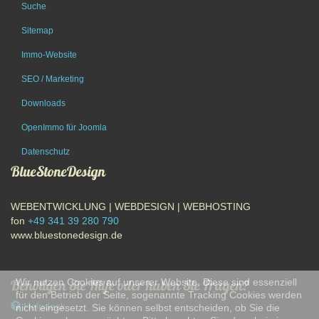
Suche
Sitemap
Immo-Website
SEO / Marketing
Downloads
OpenImmo für Joomla
Datenschutz
BlueStoneDesign
WEBENTWICKLUNG | WEBDESIGN | WEBHOSTING
fon
+49 341 39 280 790
www.bluestonedesign.de
Wir nutzen Cookies auf unserer Website. Diese sind essenziell
Benötigen Sie Hilfe oder haben Sie Fragen?
für den Betrieb der Seite, sogenannte Tracking Cookies werden
Helpdesk
nicht eingesetzt. Sie können selbst entscheiden, ob Sie die