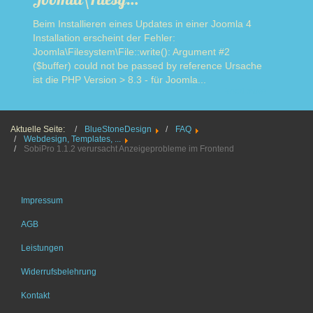
Beim Installieren eines Updates in einer Joomla 4
Installation erscheint der Fehler:
Joomla\Filesystem\File::write(): Argument #2
($buffer) could not be passed by reference Ursache
ist die PHP Version > 8.3 - für Joomla...
Read more
Aktuelle Seite:
BlueStoneDesign
FAQ
Webdesign, Templates, ...
SobiPro 1.1.2 verursacht Anzeigeprobleme im Frontend
Impressum
AGB
Leistungen
Widerrufsbelehrung
Kontakt