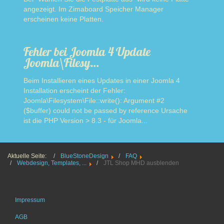
angezeigt. Im Zimaboard Speicher Manager
erscheinen keine Platten.
Read more
Fehler bei Joomla 4 Update
Joomla\Filesy…
Beim Installieren eines Updates in einer Joomla 4
Installation erscheint der Fehler:
Joomla\Filesystem\File::write(): Argument #2
($buffer) could not be passed by reference Ursache
ist die PHP Version > 8.3 - für Joomla...
Read more
Aktuelle Seite:
BlueStoneDesign
FAQ
Webdesign, Templates, ...
JTL Shop MHD ausblenden
Impressum
AGB