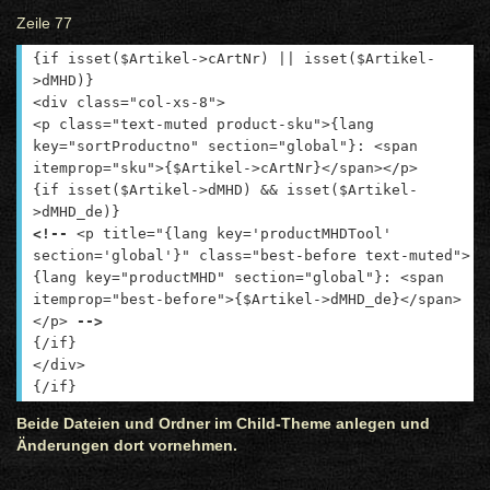
Zeile 77
{if isset($Artikel->cArtNr) || isset($Artikel-
>dMHD)}
<div class="col-xs-8">
<p class="text-muted product-sku">{lang
key="sortProductno" section="global"}: <span
itemprop="sku">{$Artikel->cArtNr}</span></p>
{if isset($Artikel->dMHD) && isset($Artikel-
>dMHD_de)}
<!--
<p title="{lang key='productMHDTool'
section='global'}" class="best-before text-muted">
{lang key="productMHD" section="global"}: <span
itemprop="best-before">{$Artikel->dMHD_de}</span>
</p>
-->
{/if}
</div>
{/if}
Beide Dateien und Ordner im Child-Theme anlegen und
Änderungen dort vornehmen.