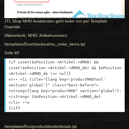
JTL Shop MHD Ausblenden geht leider nur per Template
Override.
(Warenkorb, MHD, Artikelnummer):
/templates/Evo/checkout/inc_order_items.tpl
Zeile 60:
{if isset($oPosition->Artikel->dMHD) &&
isset($oPosition->Artikel->dMHD_de) && $oPosition-
>Artikel->dMHD_de !== null}
<!--
<li title="{lang key='productMHDTool'
section='global'}" class="best-before">
<strong>{lang key="productMHD" section="global"}:
</strong> {$oPosition->Artikel->dMHD_de}
</li>
-->
{/if}
/templates/Evo/productdetails/details.tpl