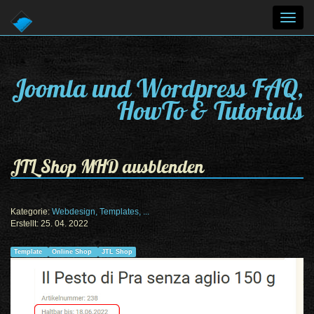
Toggl
navig
Joomla und Wordpress FAQ,
HowTo & Tutorials
JTL Shop MHD ausblenden
Kategorie:
Webdesign, Templates, ...
Erstellt: 25. 04. 2022
Template
Online Shop
JTL Shop