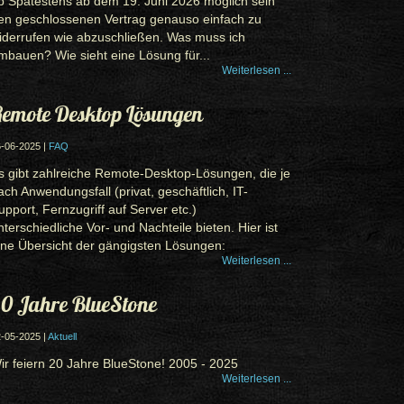
b Spätestens ab dem 19. Juni 2026 möglich sein
en geschlossenen Vertrag genauso einfach zu
iderrufen wie abzuschließen. Was muss ich
mbauen? Wie sieht eine Lösung für...
Weiterlesen ...
emote Desktop Lösungen
-06-2025 |
FAQ
s gibt zahlreiche Remote-Desktop-Lösungen, die je
ach Anwendungsfall (privat, geschäftlich, IT-
upport, Fernzugriff auf Server etc.)
nterschiedliche Vor- und Nachteile bieten. Hier ist
ine Übersicht der gängigsten Lösungen:
Weiterlesen ...
0 Jahre BlueStone
-05-2025 |
Aktuell
ir feiern 20 Jahre BlueStone! 2005 - 2025
Weiterlesen ...