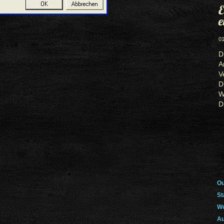
E
e
01
D
A
V
D
W
D
Ou
St
Wo
Au