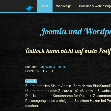
Home
Webdesign
Domains & Webhosting
Joomla und Wordpr
Outlook kann nicht auf mein Post
Kategorie:
Netzwerk & Technik
Erstellt: 07. 01. 2013
Prev
Next
Outlook
Zuerst erstellen Sie im Admin- Bereich von BlueStoneD
Usernamen mit dem Zusatz p1,p2,p3 u.s.w. z.B. webx
Dies ist dann der Kontenname für Outlook. Zusammen m
Postausgang ist es wichtig das Sie einen Haken bei Pos
machen.