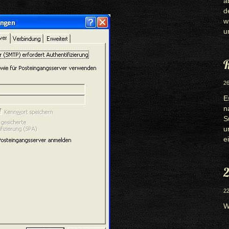
a
d
w
u
R
26
E
n
S
u
e
2
22
W