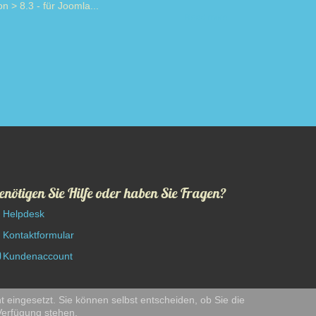
on > 8.3 - für Joomla...
Read more
enötigen Sie Hilfe oder haben Sie Fragen?
Helpdesk
Kontaktformular
Kundenaccount
t eingesetzt. Sie können selbst entscheiden, ob Sie die
 Verfügung stehen.