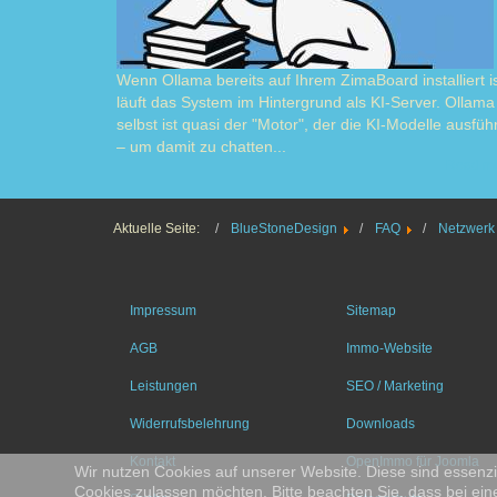
Wenn Ollama bereits auf Ihrem ZimaBoard installiert is
läuft das System im Hintergrund als KI-Server. Ollama
selbst ist quasi der "Motor", der die KI-Modelle ausführ
– um damit zu chatten...
Read m
Aktuelle Seite:
BlueStoneDesign
FAQ
Netzwerk
Impressum
Sitemap
AGB
Immo-Website
Leistungen
SEO / Marketing
Widerrufsbelehrung
Downloads
Kontakt
OpenImmo für Joomla
Wir nutzen Cookies auf unserer Website. Diese sind essenzie
Cookies zulassen möchten. Bitte beachten Sie, dass bei ein