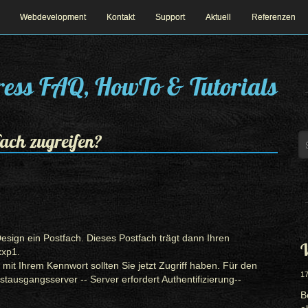
Webdevelopment
Kontakt
Support
Aktuell
Referenzen
ess FAQ, HowTo & Tutorials
fach zugreifen?
esign ein Postfach. Dieses Postfach trägt dann Ihren
W
xxp1.
it Ihrem Kennwort sollten Sie jetzt Zugriff haben. Für den
17
tausgangsserver -- Server erfordert Authentifizierung--
B