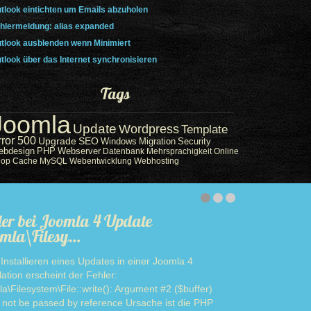
tlook eintichten um Emails abzuholen
hlermeldung: alias expanded
tlook ausblenden wenn Minimiert
tlook über das Internet synchronisieren
Tags
Joomla
Update
Wordpress
Template
rror 500
Upgrade
SEO
Windows
Migration
Security
ebdesign
PHP
Webserver
Datenbank
Mehrsprachigkeit
Online
hop
Cache
MySQL
Webentwicklung
Webhosting
ler bei Joomla 4 Update
mla\Filesy…
Installieren eines Updates in einer Joomla 4
llation erscheint der Fehler:
a\Filesystem\File::write(): Argument #2 ($buffer)
 not be passed by reference Ursache ist die PHP