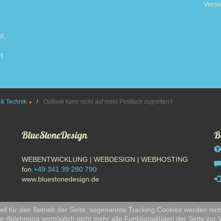
Versi
t,
t
ore
 & Technik
Outlook kann nicht auf mein Postfach zugreifen?
BlueStoneDesign
B
WEBENTWICKLUNG | WEBDESIGN | WEBHOSTING
fon
+49 341 39 280 790
www.bluestonedesign.de
ll für den Betrieb der Seite, sogenannte Tracking Cookies werden nich
er Ablehnung womöglich nicht mehr alle Funktionalitäten der Seite zur