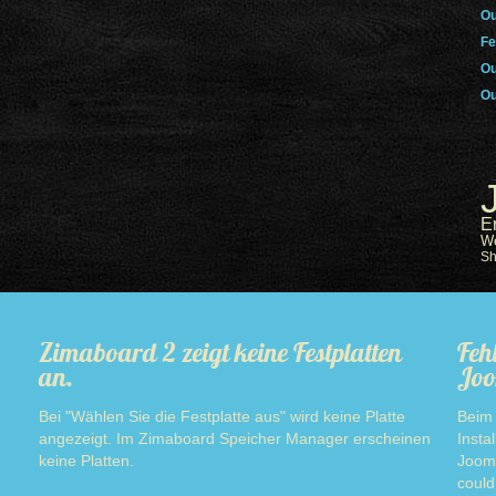
Ou
Fe
Ou
Ou
E
W
S
Zimaboard 2 zeigt keine Festplatten
Feh
an.
Joo
Bei "Wählen Sie die Festplatte aus" wird keine Platte
Beim 
angezeigt. Im Zimaboard Speicher Manager erscheinen
Insta
keine Platten.
Jooml
Read more
could