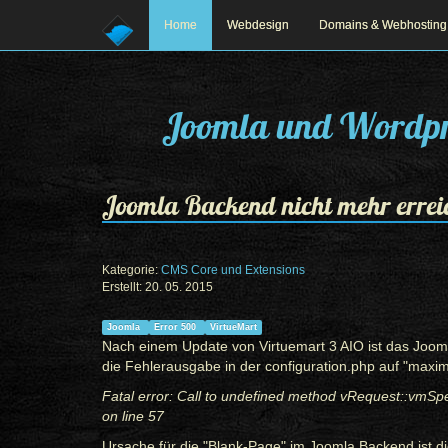
Home
Webdesign
Domains & Webhosting
Joomla und Wordpr
Joomla Backend nicht mehr errei
Kategorie:
CMS Core und Extensions
Erstellt: 20. 05. 2015
Prev
Next
Joomla
Error 500
VirtueMart
Nach einem Update von Virtuemart 3 AIO ist das Joom
die Fehlerausgabe in der configuration.php auf "maxim
Fatal error: Call to undefined method vRequest::vmS
on line 57
Ursache für die "Blank-Page" im Joomla Backend ist die