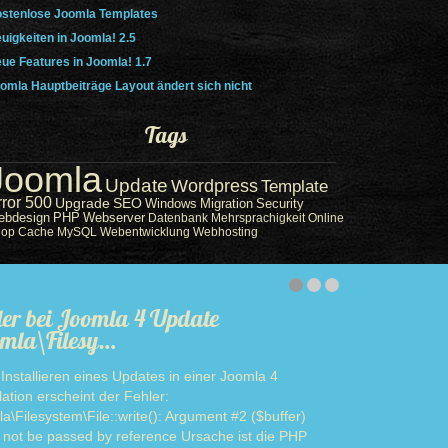
stenlose Joomla Templates
uigkeiten in Joomla! 2.5
ue Features in Joomla! 1.7
omla Hauptbeiträge Layout ändert sich nicht
Tags
Joomla
Update
Wordpress
Template
rror 500
Upgrade
SEO
Windows
Migration
Security
ebdesign
PHP
Webserver
Datenbank
Mehrsprachigkeit
Online
hop
Cache
MySQL
Webentwicklung
Webhosting
ler bei Joomla 4 Update
mla\Filesy…
Installieren eines Updates in einer Joomla 4
llation erscheint der Fehler:
a\Filesystem\File::write(): Argument #2 ($buffer)
 not be passed by reference Ursache ist die PHP