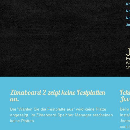
Ko
Ne
Ne
Jo
E
W
S
Zimaboard 2 zeigt keine Festplatten
Feh
an.
Joo
Bei "Wählen Sie die Festplatte aus" wird keine Platte
Beim 
angezeigt. Im Zimaboard Speicher Manager erscheinen
Insta
keine Platten.
Jooml
Read more
could