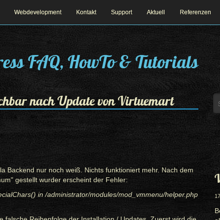
Webdevelopment
Kontakt
Support
Aktuell
Referenzen
ess FAQ, HowTo & Tutorials
chbar nach Update von Virtuemart
la Backend nur noch weiß. Nichts funktioniert mehr. Nach dem
W
um" gestellt wurder erscheint der Fehler:
pecialChars() in /administrator/modules/mod_vmmenu/helper.php
17
B
 falsche Reihenfolge der Installation / Updates. Zuerst wird die