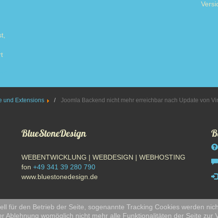
Versi
t,
t
ore
 und Extensions
Joomla Backend nicht mehr erreichbar nach Update von Vi
BlueStoneDesign
B
WEBENTWICKLUNG | WEBDESIGN | WEBHOSTING
fon
+49 341 39 280 790
www.bluestonedesign.de
ll für den Betrieb der Seite, sogenannte Tracking Cookies werden nich
er Ablehnung womöglich nicht mehr alle Funktionalitäten der Seite zur