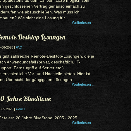
b Spätestens ab dem 19. Juni 2026 möglich sein
en geschlossenen Vertrag genauso einfach zu
iderrufen wie abzuschließen. Was muss ich
mbauen? Wie sieht eine Lösung für...
Weiterlesen ...
emote Desktop Lösungen
-06-2025 |
FAQ
s gibt zahlreiche Remote-Desktop-Lösungen, die je
ach Anwendungsfall (privat, geschäftlich, IT-
upport, Fernzugriff auf Server etc.)
nterschiedliche Vor- und Nachteile bieten. Hier ist
ine Übersicht der gängigsten Lösungen:
Weiterlesen ...
0 Jahre BlueStone
-05-2025 |
Aktuell
ir feiern 20 Jahre BlueStone! 2005 - 2025
Weiterlesen ...