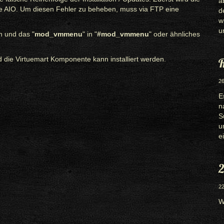
a
ie AIO. Um diesen Fehler zu beheben, muss via FTP eine
d
w
u
n und das "
mod_vmmenu
" in "
#mod_vmmenu
" oder ähnliches
 die Virtuemart Komponente kann installiert werden.
R
26
E
n
S
u
e
2
22
W