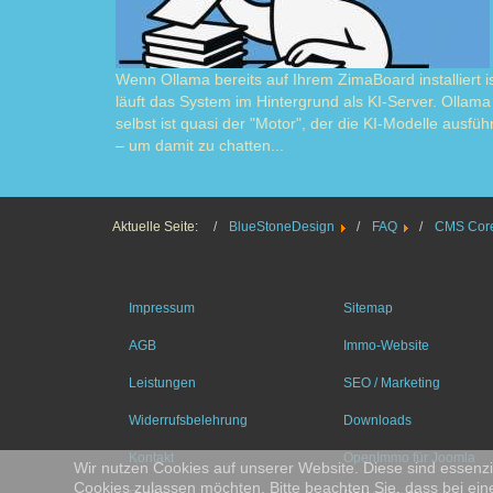
Wenn Ollama bereits auf Ihrem ZimaBoard installiert is
läuft das System im Hintergrund als KI-Server. Ollama
selbst ist quasi der "Motor", der die KI-Modelle ausführ
– um damit zu chatten...
Read m
Aktuelle Seite:
BlueStoneDesign
FAQ
CMS Core
Impressum
Sitemap
AGB
Immo-Website
Leistungen
SEO / Marketing
Widerrufsbelehrung
Downloads
Kontakt
OpenImmo für Joomla
Wir nutzen Cookies auf unserer Website. Diese sind essenzie
Cookies zulassen möchten. Bitte beachten Sie, dass bei ein