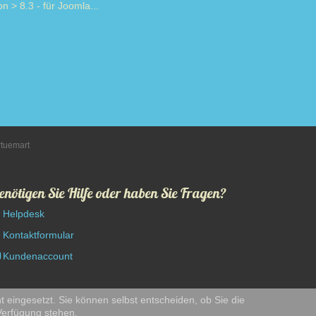
on > 8.3 - für Joomla...
Read more
rtuemart
enötigen Sie Hilfe oder haben Sie Fragen?
Helpdesk
Kontaktformular
Kundenaccount
t eingesetzt. Sie können selbst entscheiden, ob Sie die
 Verfügung stehen.