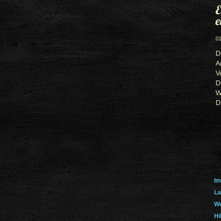
E
e
01
D
A
V
D
W
D
Im
La
We
Hi