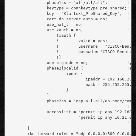
                phase1ss = "all/all/all";        ! S
                keytype = connkeytype_pre_shared;! S
                key = "Klartext_PreShared_Key";  ! w
                cert_do_server_auth = no;        ! Z
                use_nat_t = no;
                use_xauth = no;                  ! y
                    !xauth {
                    !        valid = yes;
                    !        username = "CISCO-Benut
                    !        passwd = "CISCO-Benutze
                    !}
                use_cfgmode = no;                !ye
                phase2localid {                  !Id
                        ipnet {
                                ipaddr = 192.168.200
                                mask = 255.255.255.0
                        }
                }
                phase2ss = "esp-all-all/ah-none/comp
                                                 ! A
                accesslist = "permit ip any 192.168.
                             "permit ip any 10.21.0.
                                                 ! F
        }
        ike_forward_rules = "udp 0.0.0.0:500 0.0.0.0