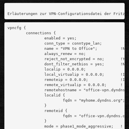
Erläuterungen zur VPN-Configurationsdatei der Fritz!
vpncfg {
        connections {
                enabled = yes;
                conn_type = conntype_lan;
                name = "VPN to Office";          !Na
                always_renew = no;
                reject_not_encrypted = no;       !Ye
                dont_filter_netbios = yes;       !Ne
                localip = 0.0.0.0;
                local_virtualip = 0.0.0.0;       !IP
                remoteip = 0.0.0.0;              !IP
                remote_virtualip = 0.0.0.0;      ! I
                remotehostname = "office-vpn.dyndns.
                localid {
                        fqdn = "myhome.dyndns.org"; 
                }
                remoteid {
                        fqdn = "office-vpn.dyndns.or
                }
                mode = phase1_mode_aggressive;   ! A