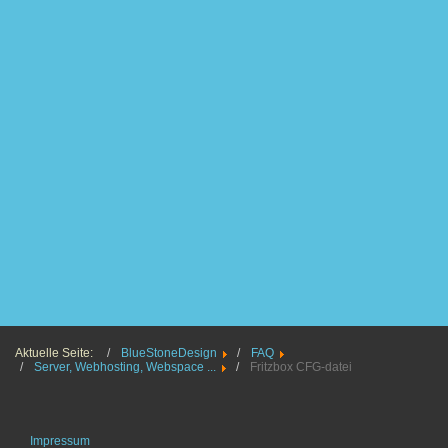
Aktuelle Seite:
BlueStoneDesign
FAQ
Server, Webhosting, Webspace ...
Fritzbox CFG-datei
Impressum