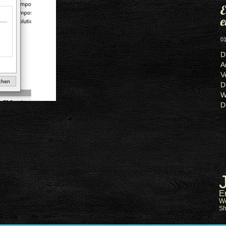
E
e
01
D
A
V
D
W
D
E
W
S