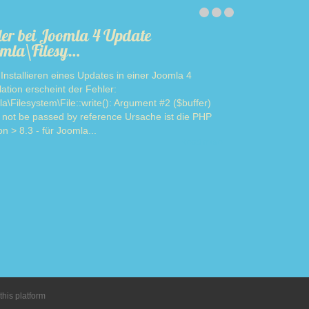
ler bei Joomla 4 Update
mla\Filesy…
Installieren eines Updates in einer Joomla 4
llation erscheint der Fehler:
a\Filesystem\File::write(): Argument #2 ($buffer)
 not be passed by reference Ursache ist die PHP
on > 8.3 - für Joomla...
Read more
this platform