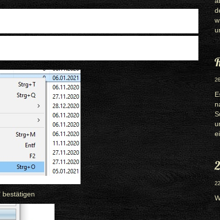
a
d
w
u
R
26
E
n
S
u
e
2
22
 bestätigen
W