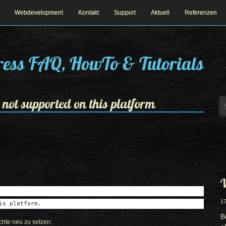
Webdevelopment
Kontakt
Support
Aktuell
Referenzen
ess FAQ, HowTo & Tutorials
 not supported on this platform
W
17
is platform.
B
chte neu zu setzen: