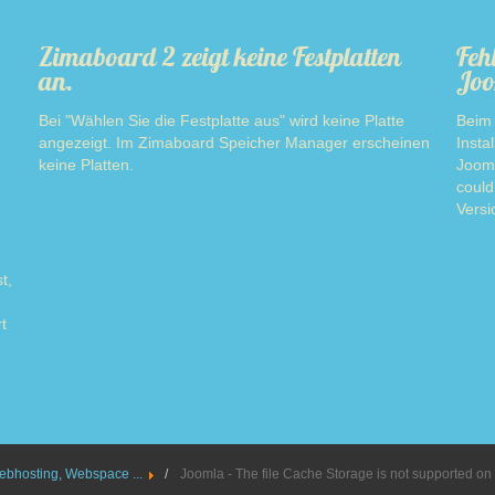
Zimaboard 2 zeigt keine Festplatten
Feh
an.
Joo
Bei "Wählen Sie die Festplatte aus" wird keine Platte
Beim 
angezeigt. Im Zimaboard Speicher Manager erscheinen
Insta
keine Platten.
Jooml
Read more
could
Versi
t,
t
ore
ebhosting, Webspace ...
Joomla - The file Cache Storage is not supported on 