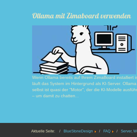
Ollama mit Zimaboard verwenden
Wenn Ollama bereits auf Ihrem ZimaBoard installiert is
läuft das System im Hintergrund als KI-Server. Ollama
selbst ist quasi der "Motor", der die KI-Modelle ausführ
– um damit zu chatten...
Read m
Aktuelle Seite:
BlueStoneDesign
FAQ
Server, W