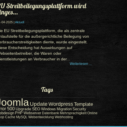
U Streitbeilegungsplattform wird
inges…
-04-2025 |
Aktuell
ie EU Streitbeilegungsplattform, die als zentrale
nlaufstelle für die außergerichtliche Beilegung von
erbraucherstreitigkeiten diente, wurde eingestellt.
iese Entscheidung hat Auswirkungen auf
ebseitenbetreiber, die Waren oder
ienstleistungen an Verbraucher in der...
Weiterlesen ...
Tags
Joomla
Update
Wordpress
Template
rror 500
Upgrade
SEO
Windows
Migration
Security
ebdesign
PHP
Webserver
Datenbank
Mehrsprachigkeit
Online
hop
Cache
MySQL
Webentwicklung
Webhosting