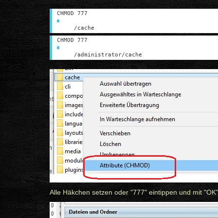
CHMOD 777
/cache
CHMOD 777
/administrator/cache
Alle Häkchen setzen oder "777" eintippen und mit "OK"