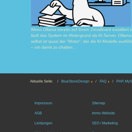
Wenn Ollama bereits auf Ihrem ZimaBoard installiert is
läuft das System im Hintergrund als KI-Server. Ollama
selbst ist quasi der "Motor", der die KI-Modelle ausführ
– um damit zu chatten...
Read m
Aktuelle Seite:
BlueStoneDesign
FAQ
PHP, MyS
Impressum
Sitemap
AGB
Immo-Website
Leistungen
SEO / Marketing