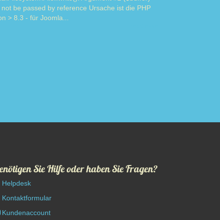
 not be passed by reference Ursache ist die PHP
on > 8.3 - für Joomla...
Read more
enötigen Sie Hilfe oder haben Sie Fragen?
Helpdesk
Kontaktformular
Kundenaccount