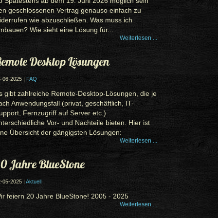
b Spätestens ab dem 19. Juni 2026 möglich sein
en geschlossenen Vertrag genauso einfach zu
iderrufen wie abzuschließen. Was muss ich
mbauen? Wie sieht eine Lösung für...
Weiterlesen ...
emote Desktop Lösungen
-06-2025 |
FAQ
s gibt zahlreiche Remote-Desktop-Lösungen, die je
ach Anwendungsfall (privat, geschäftlich, IT-
upport, Fernzugriff auf Server etc.)
nterschiedliche Vor- und Nachteile bieten. Hier ist
ine Übersicht der gängigsten Lösungen:
Weiterlesen ...
0 Jahre BlueStone
-05-2025 |
Aktuell
ir feiern 20 Jahre BlueStone! 2005 - 2025
Weiterlesen ...