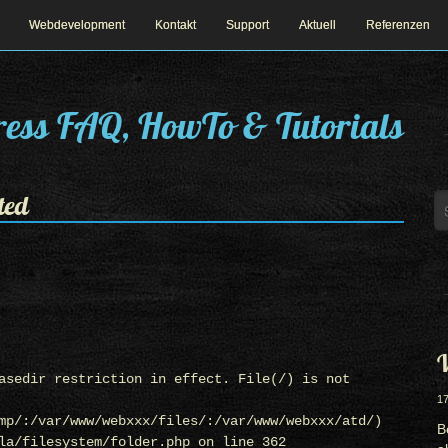
Webdevelopment
Kontakt
Support
Aktuell
Referenzen
ess FAQ, HowTo & Tutorials
cted
W
asedir restriction in effect. File(/) is not
17
mp/:/var/www/webxxx/files/:/var/www/webxxx/atd/)
B
la/filesystem/folder.php on line 362