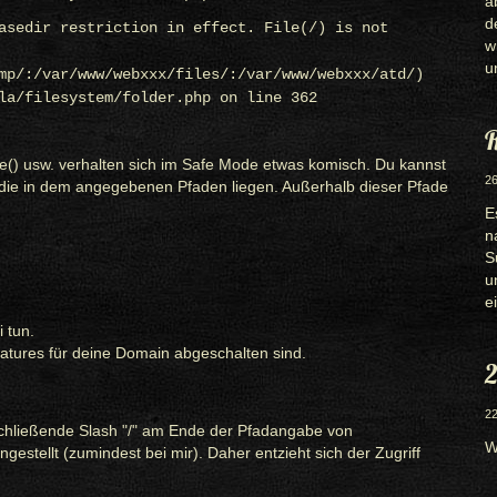
a
d
asedir restriction in effect. File(/) is not
w
u
mp/:/var/www/webxxx/files/:/var/www/webxxx/atd/)
la/filesystem/folder.php on line 362
R
 _file() usw. verhalten sich im Safe Mode etwas komisch. Du kannst
26
 die in dem angegebenen Pfaden liegen. Außerhalb dieser Pfade
E
n
S
u
e
 tun.
eatures für deine Domain abgeschalten sind.
2
22
abschließende Slash "/" am Ende der Pfadangabe von
W
estellt (zumindest bei mir). Daher entzieht sich der Zugriff