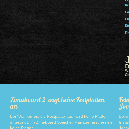
St
be
Lo
Fa
50
Ph
E
W
S
Zimaboard 2 zeigt keine Festplatten
Feh
an.
Joo
Bei "Wählen Sie die Festplatte aus" wird keine Platte
Beim 
angezeigt. Im Zimaboard Speicher Manager erscheinen
Insta
keine Platten.
Jooml