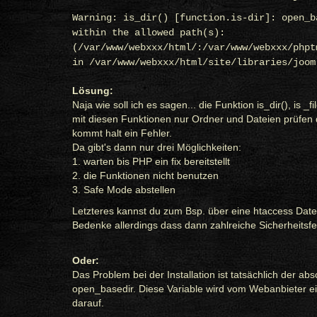
Warning: is_dir() [function.is-dir]: open_b
within the allowed path(s):
(/var/www/webxxx/html/:/var/www/webxxx/phpt
in /var/www/webxxx/html/site/libraries/joom
Lösung:
Naja wie soll ich es sagen... die Funktion is_dir(), is
mit diesen Funktionen nur Ordner und Dateien prüfen
kommt halt ein Fehler.
Da gibt's dann nur drei Möglichkeiten:
1. warten bis PHP ein fix bereitstellt
2. die Funktionen nicht benutzen
3. Safe Mode abstellen
Letzteres kannst du zum Bsp. über eine htaccess Datei
Bedenke allerdings dass dann zahlreiche Sicherheitsf
Oder:
Das Problem bei der Installation ist tatsächlich der 
open_basedir. Diese Variable wird vom Webanbieter eing
darauf.