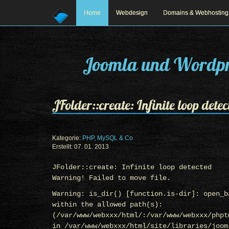
Home
Webdesign
Domains & Webhosting
Joomla und Wordpr
JFolder::create: Infinite loop dete
Kategorie:
PHP, MySQL & Co
Erstellt: 07. 01. 2013
Prev
Next
JFolder::create: Infinite loop detected
Warning! Failed to move file.
Warning: is_dir() [function.is-dir]: open_b
within the allowed path(s):
(/var/www/webxxx/html/:/var/www/webxxx/phpt
in /var/www/webxxx/html/site/libraries/joom