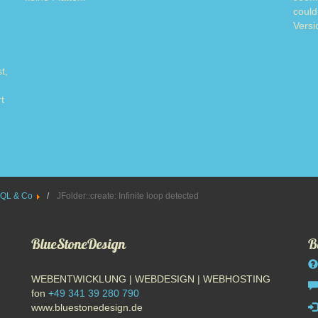
Read more
could
Versi
t,
t
ore
QL & Co
JFolder::create: Infinite loop detected
BlueStoneDesign
B
WEBENTWICKLUNG | WEBDESIGN | WEBHOSTING
fon
+49 341 39 280 790
www.bluestonedesign.de