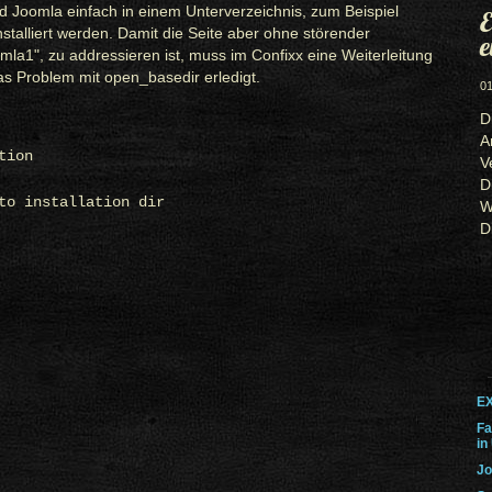
d Joomla einfach in einem Unterverzeichnis, zum Beispiel
E
installiert werden. Damit die Seite aber ohne störender
e
la1", zu addressieren ist, muss im Confixx eine Weiterleitung
as Problem mit open_basedir erledigt.
01
D
A
tion
V
D
to installation dir
W
D
EX
Fa
in
Jo