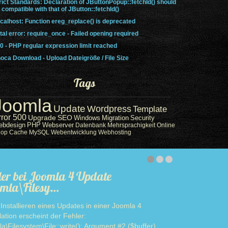
rict Standards: Declaration of JButtonPopup::fetchId() should
 compatible with that of JButton::fetchId()
calhost: Function ereg_replace() is deprecated
tal error: require_once - Failed opening required
0 - PHP regular expression limit reached
oca Download - Upload Dateigröße / File Size
Tags
Joomla
Update
Wordpress
Template
rror 500
Upgrade
SEO
Windows
Migration
Security
ebdesign
PHP
Webserver
Datenbank
Mehrsprachigkeit
Online
hop
Cache
MySQL
Webentwicklung
Webhosting
ler bei Joomla 4 Update
mla\Filesy…
Installieren eines Updates in einer Joomla 4
llation erscheint der Fehler:
a\Filesystem\File::write(): Argument #2 ($buffer)