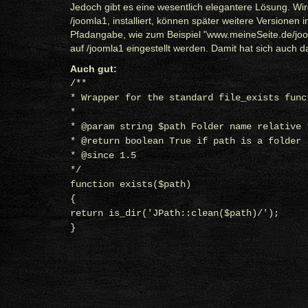
Jedoch gibt es eine wesentlich elegantere Lösung. Wir
/joomla1, installiert, können später weitere Versionen 
Pfadangabe, wie zum Beispiel "www.meineSeite.de/joom
auf /joomla1 eingestellt werden. Damit hat sich auch d
Auch gut:
/**
* Wrapper for the standard file_exists func
*
* @param string $path Folder name relative 
* @return boolean True if path is a folder
* @since 1.5
*/
function exists($path)
{
return is_dir('JPath::clean($path)/');
}