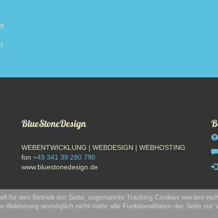
t,
t
ore
BlueStoneDesign
B
WEBENTWICKLUNG | WEBDESIGN | WEBHOSTING
fon
+49 341 39 280 790
www.bluestonedesign.de
ll für den Betrieb der Seite, sogenannte Tracking Cookies werden nich
er Ablehnung womöglich nicht mehr alle Funktionalitäten der Seite zur