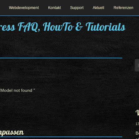
Webdevelopment
Kontakt
Support
Aktuell
Referenzen
ess FAQ, HowTo & Tutorials
Model not found "
W
17
npassen
B