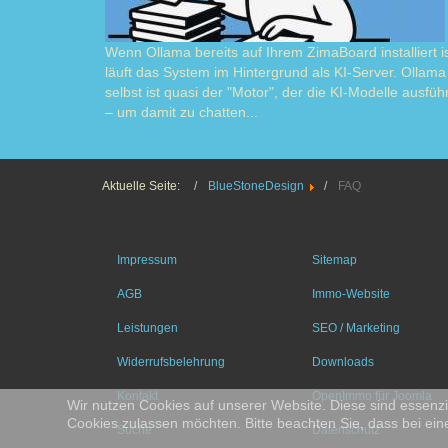
Wenn Ollama bereits auf Ihrem ZimaBoard installiert is
läuft das System im Hintergrund als KI-Server. Ollama
selbst ist quasi der "Motor", der die KI-Modelle ausführ
– um damit zu chatten...
Read m
Aktuelle Seite:
BlueStoneDesign
FAQ
Impressum
Sitemap
AGB
Immo-Website
Leistungen
SEO / Marketing
Widerrufsbelehrung
Downloads
Kontakt
OpenImmo für Joomla
Wir nutzen Cookies auf unserer Website. Diese sind essenzie
Cookies zulassen möchten. Bitte beachten Sie, dass bei ein
Suche
Datenschutz