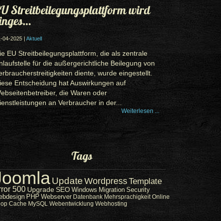
U Streitbeilegungsplattform wird
inges…
-04-2025 |
Aktuell
ie EU Streitbeilegungsplattform, die als zentrale
nlaufstelle für die außergerichtliche Beilegung von
erbraucherstreitigkeiten diente, wurde eingestellt.
iese Entscheidung hat Auswirkungen auf
ebseitenbetreiber, die Waren oder
ienstleistungen an Verbraucher in der...
Weiterlesen ...
Tags
Joomla
Update
Wordpress
Template
rror 500
Upgrade
SEO
Windows
Migration
Security
ebdesign
PHP
Webserver
Datenbank
Mehrsprachigkeit
Online
hop
Cache
MySQL
Webentwicklung
Webhosting