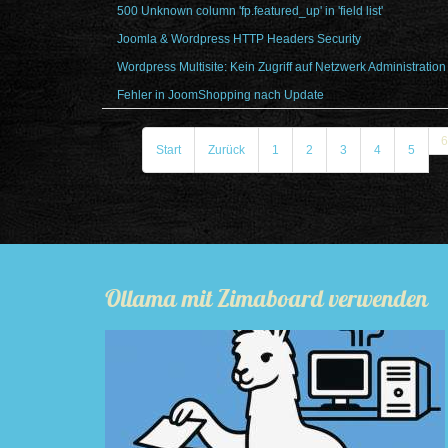
500 Unknown column 'fp.featured_up' in 'field list'
Joomla & Wordpress HTTP Headers Security
Wordpress Multisite: Kein Zugriff auf Netzwerk Administration
Fehler in JoomShopping nach Update
6
Start
Zurück
1
2
3
4
5
Ollama mit Zimaboard verwenden