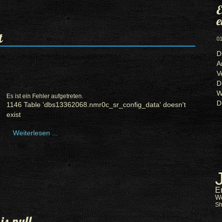
E
e
t
01
D
A
V
D
W
Es ist ein Fehler aufgetreten.
D
1146 Table 'dbs13362068.nmr0c_sr_config_data' doesn't
exist
Weiterlesen ...
E
W
S
is null