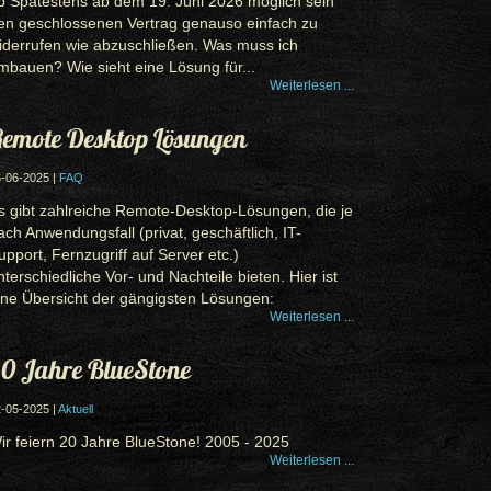
b Spätestens ab dem 19. Juni 2026 möglich sein
en geschlossenen Vertrag genauso einfach zu
iderrufen wie abzuschließen. Was muss ich
mbauen? Wie sieht eine Lösung für...
Weiterlesen ...
emote Desktop Lösungen
-06-2025 |
FAQ
s gibt zahlreiche Remote-Desktop-Lösungen, die je
ach Anwendungsfall (privat, geschäftlich, IT-
upport, Fernzugriff auf Server etc.)
nterschiedliche Vor- und Nachteile bieten. Hier ist
ine Übersicht der gängigsten Lösungen:
Weiterlesen ...
0 Jahre BlueStone
-05-2025 |
Aktuell
ir feiern 20 Jahre BlueStone! 2005 - 2025
Weiterlesen ...