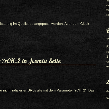
a
d
w
u
lständig im Quellcode angepasst werden. Aber zum Glück
R
26
E
n
S
 ?rCH=2 in Joomla Seite
u
e
2
nicht indizierter URLs alle mit dem Parameter "rCH=2". Das
22
W