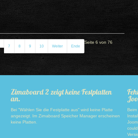
Seite 6 von 76
7
8
9
10
Weiter
Ende
Zimaboard 2 zeigt keine Festplatten
Feh
an.
Joo
Bei "Wählen Sie die Festplatte aus" wird keine Platte
Beim 
angezeigt. Im Zimaboard Speicher Manager erscheinen
Insta
keine Platten.
Jooml
Read more
could
Versi