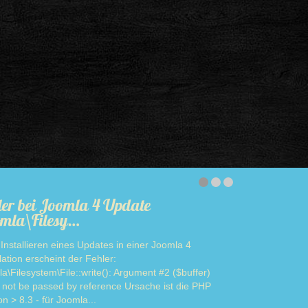
ler bei Joomla 4 Update
mla\Filesy…
Installieren eines Updates in einer Joomla 4
llation erscheint der Fehler:
a\Filesystem\File::write(): Argument #2 ($buffer)
 not be passed by reference Ursache ist die PHP
on > 8.3 - für Joomla...