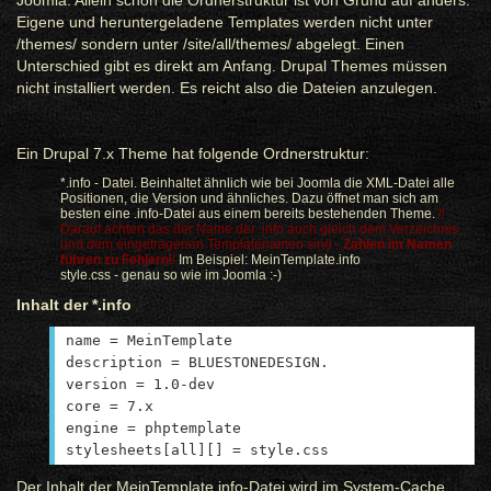
Joomla. Allein schon die Ordnerstruktur ist von Grund auf anders.
Eigene und heruntergeladene Templates werden nicht unter
/themes/ sondern unter /site/all/themes/ abgelegt. Einen
Unterschied gibt es direkt am Anfang. Drupal Themes müssen
nicht installiert werden. Es reicht also die Dateien anzulegen.
Ein Drupal 7.x Theme hat folgende Ordnerstruktur:
*.info - Datei. Beinhaltet ähnlich wie bei Joomla die XML-Datei alle
Positionen, die Version und ähnliches. Dazu öffnet man sich am
besten eine .info-Datei aus einem bereits bestehenden Theme.
!!
Darauf achten das der Name der .info auch gleich dem Verzeichnis
und dem eingetragenen Templatenamen sind -
Zahlen im Namen
führen zu Fehlern
!!
Im Beispiel: MeinTemplate.info
style.css - genau so wie im Joomla :-)
Inhalt der *.info
name = MeinTemplate
description = BLUESTONEDESIGN.
version = 1.0-dev
core = 7.x
engine = phptemplate
stylesheets[all][] = style.css
Der Inhalt der MeinTemplate.info-Datei wird im System-Cache