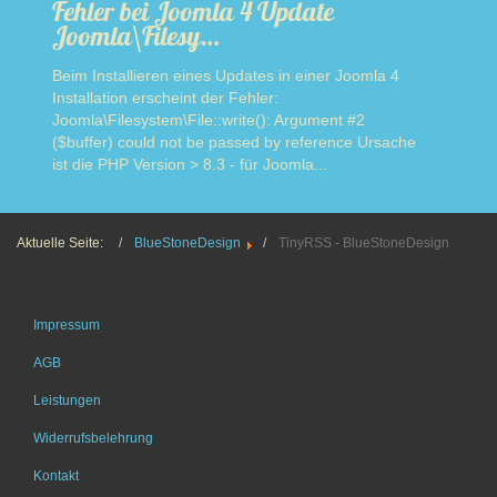
Fehler bei Joomla 4 Update
Joomla\Filesy…
Beim Installieren eines Updates in einer Joomla 4
Installation erscheint der Fehler:
Joomla\Filesystem\File::write(): Argument #2
($buffer) could not be passed by reference Ursache
ist die PHP Version > 8.3 - für Joomla...
Read more
Aktuelle Seite:
BlueStoneDesign
TinyRSS - BlueStoneDesign
Impressum
AGB
Leistungen
Widerrufsbelehrung
Kontakt