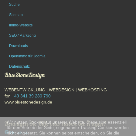
Suche
Sitemap
Immo-Website
SEO / Marketing
Downloads
OpenImmo für Joomla
Datenschutz
BlueStoneDesign
WEBENTWICKLUNG | WEBDESIGN | WEBHOSTING
fon
+49 341 39 280 790
www.bluestonedesign.de
Wir nutzen Cookies auf unserer Website. Diese sind essenziell
Benötigen Sie Hilfe oder haben Sie Fragen?
für den Betrieb der Seite, sogenannte Tracking Cookies werden
Helpdesk
nicht eingesetzt. Sie können selbst entscheiden, ob Sie die