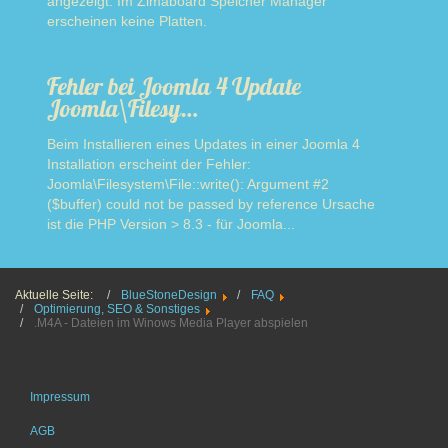
angezeigt. Im Zimaboard Speicher Manager
erscheinen keine Platten.
Read more
Fehler bei Joomla 4 Update
Joomla\Filesy…
Beim Installieren eines Updates in einer Joomla 4
Installation erscheint der Fehler:
Joomla\Filesystem\File::write(): Argument #2
($buffer) could not be passed by reference Ursache
ist die PHP Version > 8.3 - für Joomla...
Read more
Aktuelle Seite:
BlueStoneDesign
FAQ
Optimierung, SEO & Sonstiges
.M4A - Dateien im Winows Media Player abspielen
Impressum
AGB