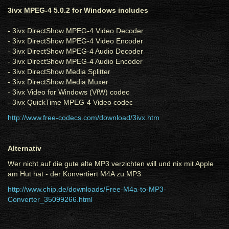
3ivx MPEG-4 5.0.2 for Windows includes
- 3ivx DirectShow MPEG-4 Video Decoder
- 3ivx DirectShow MPEG-4 Video Encoder
- 3ivx DirectShow MPEG-4 Audio Decoder
- 3ivx DirectShow MPEG-4 Audio Encoder
- 3ivx DirectShow Media Splitter
- 3ivx DirectShow Media Muxer
- 3ivx Video for Windows (VfW) codec
- 3ivx QuickTime MPEG-4 Video codec
http://www.free-codecs.com/download/3ivx.htm
Alternativ
Wer nicht auf die gute alte MP3 verzichten will und nix mit Apple
am Hut hat - der Konvertiert M4A zu MP3
http://www.chip.de/downloads/Free-M4a-to-MP3-
Converter_35099266.html