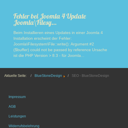
Read more
Fehler bei Joomla 4 Update
Joomla\Filesy…
Beim Installieren eines Updates in einer Joomla 4
Installation erscheint der Fehler:
Joomla\Filesystem\File::write(): Argument #2
($buffer) could not be passed by reference Ursache
ist die PHP Version > 8.3 - für Joomla...
Read more
Aktuelle Seite:
BlueStoneDesign
SEO - BlueStoneDesign
Impressum
AGB
Leistungen
Widerrufsbelehrung