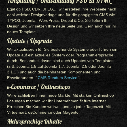
Templating / Umwandlung PSD zu HTML
Egal ob PSD, CDR, JPEG,... wir erstellen Ihre Webseite nach
egal welcher Designvorlage und für die gängigsten CMS wie
TYPO3, Joomla!, WordPress, Drupal & Co. Sie liefern Ihr
Design und wir setzen Ihre neue Seite um. Gern auch nur ihr
neues Template.
Update / Upgrade
Wir aktualisieren für Sie bestehende Systeme oder führen ein
Update auf ein aktuelles System oder Programmiersprache
durch. Bestandteil davon sind auch Updates von Templates
(z.B. Joomla 1.5 auf Joomla 1.7, Joomla! 2.5 oder Joomla
3.1... ) und auch die beinhalteten Komponenten und
Erweiterungen. [
CMS Rundum Service
]
e-Commerce / Onlineshops
Wir erschließen Ihnen neue Märkte. Mit starken Onlineshop
Lösungen machen wir Ihr Unternehmen fit fürs Internet.
Erreichen Sie Kunden weltweit und zu jeder Tageszeit. Mit
Virtuemart, osCommerce oder Magento.
Mehrsprachige Inhalte