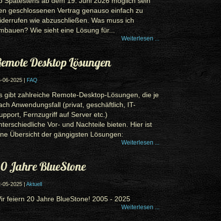
b Spätestens ab dem 19. Juni 2026 möglich sein
en geschlossenen Vertrag genauso einfach zu
iderrufen wie abzuschließen. Was muss ich
mbauen? Wie sieht eine Lösung für...
Weiterlesen ...
emote Desktop Lösungen
-06-2025 |
FAQ
s gibt zahlreiche Remote-Desktop-Lösungen, die je
ach Anwendungsfall (privat, geschäftlich, IT-
upport, Fernzugriff auf Server etc.)
nterschiedliche Vor- und Nachteile bieten. Hier ist
ine Übersicht der gängigsten Lösungen:
Weiterlesen ...
0 Jahre BlueStone
-05-2025 |
Aktuell
ir feiern 20 Jahre BlueStone! 2005 - 2025
Weiterlesen ...