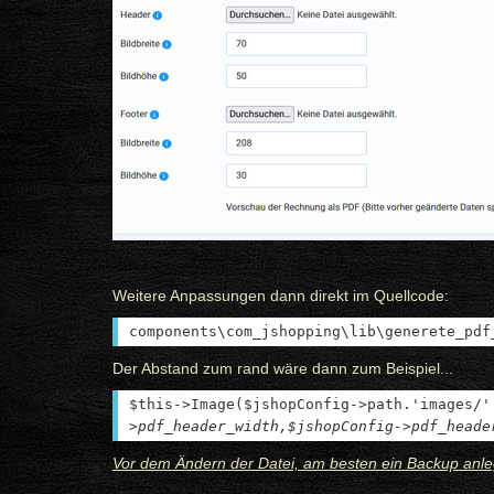
Weitere Anpassungen dann direkt im Quellcode:
components\com_jshopping\lib\generete_pdf
Der Abstand zum rand wäre dann zum Beispiel...
$this->Image($jshopConfig->path.'images/'
>pdf_header_width,$jshopConfig->pdf_heade
Vor dem Ändern der Datei, am besten ein Backup anle