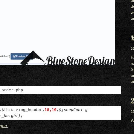
a
d
w
u
R
26
E
n
S
u
e
_order.php
2
.$this->img_header,
18,10
,$jshopConfig-
22
r_height);
W
gen.