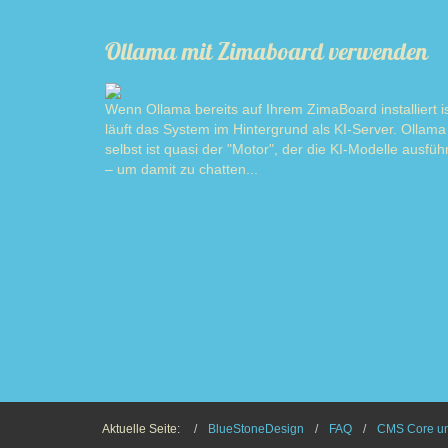
Ollama mit Zimaboard verwenden
Wenn Ollama bereits auf Ihrem ZimaBoard installiert is
läuft das System im Hintergrund als KI-Server. Ollama
selbst ist quasi der "Motor", der die KI-Modelle ausführ
– um damit zu chatten...
Read m
Aktuelle Seite:
BlueStoneDesign
FAQ
CMS Core un