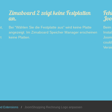
Zimaboard 2 zeigt keine Festplatten
Feh
an.
Joo
t,
Bei "Wählen Sie die Festplatte aus" wird keine Platte
Beim 
angezeigt. Im Zimaboard Speicher Manager erscheinen
Insta
t
keine Platten.
Jooml
Read more
could
ore
Versi
d Extensions
JoomShopping Rechnung Logo anpassen