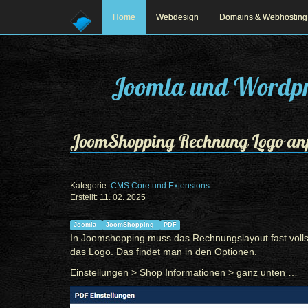
Home
Webdesign
Domains & Webhosting
Joomla und Wordpr
JoomShopping Rechnung Logo an
Kategorie:
CMS Core und Extensions
Erstellt: 11. 02. 2025
Prev
Next
Joomla
JoomShopping
PDF
In Joomshopping muss das Rechnungslayout fast volls
das Logo. Das findet man in den Optionen.
Einstellungen > Shop Informationen > ganz unten …