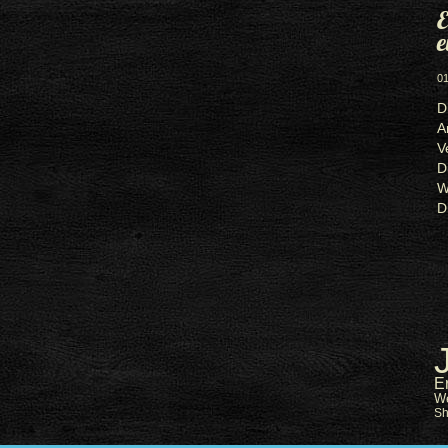
E
e
01
D
A
V
D
W
D
E
W
S