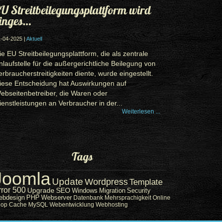
U Streitbeilegungsplattform wird
inges…
-04-2025 |
Aktuell
ie EU Streitbeilegungsplattform, die als zentrale
nlaufstelle für die außergerichtliche Beilegung von
erbraucherstreitigkeiten diente, wurde eingestellt.
iese Entscheidung hat Auswirkungen auf
ebseitenbetreiber, die Waren oder
ienstleistungen an Verbraucher in der...
Weiterlesen ...
Tags
Joomla
Update
Wordpress
Template
rror 500
Upgrade
SEO
Windows
Migration
Security
ebdesign
PHP
Webserver
Datenbank
Mehrsprachigkeit
Online
hop
Cache
MySQL
Webentwicklung
Webhosting