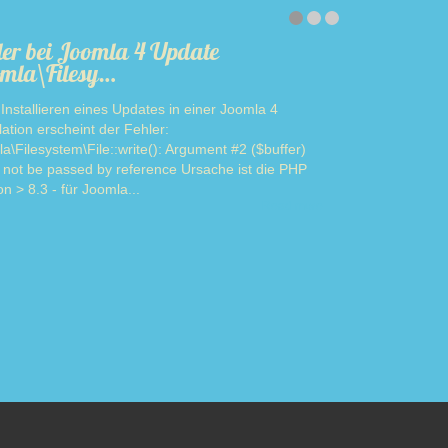
ler bei Joomla 4 Update
mla\Filesy…
Installieren eines Updates in einer Joomla 4
llation erscheint der Fehler:
a\Filesystem\File::write(): Argument #2 ($buffer)
 not be passed by reference Ursache ist die PHP
on > 8.3 - für Joomla...
Read more