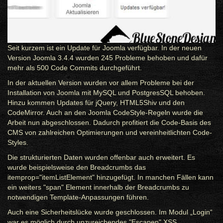
Seit kurzem ist ein Update für Joomla verfügbar. In der neuen
Version Joomla 3.4.4 wurden 245 Probleme behoben und dafür
mehr als 500 Code Commits durchgeführt.
In der aktuellen Version wurden vor allem Probleme bei der
Installation von Joomla mit MySQL und PostgresSQL behoben.
Hinzu kommen Updates für jQuery, HTML5Shiv und den
CodeMirror. Auch an den Joomla CodeStyle-Regeln wurde die
Arbeit nun abgeschlossen. Dadurch profitiert die Code-Basis des
CMS von zahlreichen Optimierungen und vereinheitlichten Code-
Styles.
Die strukturierten Daten wurden offenbar auch erweitert. Es
wurde beispielsweise den Breadcrumbs das
itemprop="itemListElement" hinzugefügt. In manchen Fällen kann
ein weiters "span" Element innerhalb der Breadcrumbs zu
notwendigen Template-Anpassungen führen.
Auch eine Sicherheitslücke wurde geschlossen. Im Modul „Login“
war es möglich durch unzureichendes "Escapen" XSS