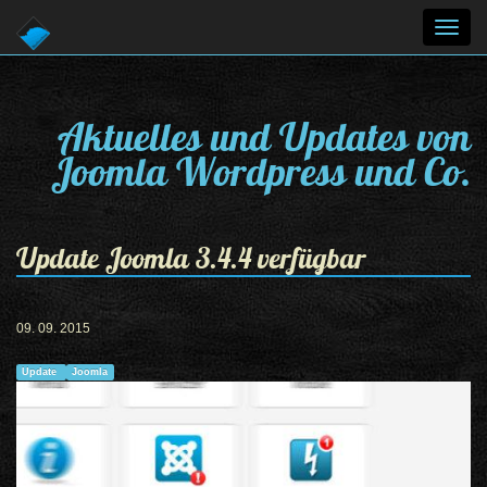
Toggl
navig
Aktuelles und Updates von
Joomla Wordpress und Co.
Update Joomla 3.4.4 verfügbar
09. 09. 2015
Update
Joomla