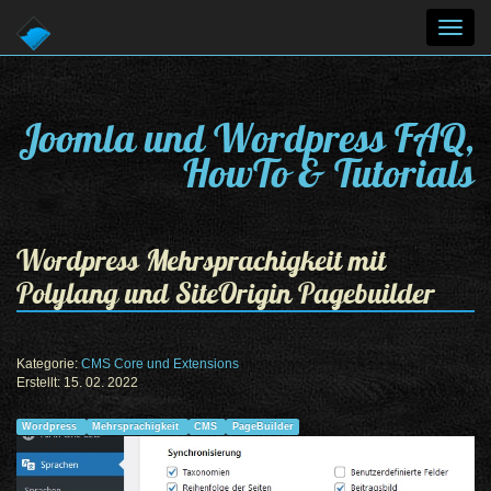
Toggl
navig
Joomla und Wordpress FAQ,
HowTo & Tutorials
Wordpress Mehrsprachigkeit mit
Polylang und SiteOrigin Pagebuilder
Kategorie:
CMS Core und Extensions
Erstellt: 15. 02. 2022
Wordpress
Mehrsprachigkeit
CMS
PageBuilder