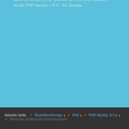
ist die PHP Version > 8.3 - für Joomla...
Read more
Aktuelle Seite:
BlueStoneDesign
FAQ
PHP, MySQL & Co
Windows Systemstart beschleunigen