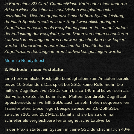
in Form einer SD-Card, CompactFlash-Karte oder einer anderen
Art von Flash-Speicher als zusätzlichen Festplattencache
einzubinden. Dies bringt potenziell eine höhere Systemleistung,
da Flash-Speichermedien in der Regel wesentlich geringere
Zugriffszeiten besitzen als Festplattenspeicher. Es erlaubt zudem
die Entlastung der Festplatte, wenn Daten von einem schnelleren
Laufwerk in ein langsameres Laufwerk geschrieben bzw. kopiert
werden. Dabei können unter bestimmten Umständen die
Zugriffszeiten des langsameren Laufwerkes gesteigert werden.
Mehr zu ReadyBoost
3. Methode - neue Festplatte
Eine herkömmliche Festplatte benötigt allein zum Anlaufen bereits
bis zu 10 Sekunden. Das spielt bei SSDs keine Rolle mehr. Die
mittlere Zugriffszeit von SSDs kann bis zu 140-mal kürzer sein als
die Fullstroke-Zeit herkömmlicher Platten. Der direkte Zugriff auf
Speichersektoren verhilft SSDs auch zu sehr hohen sequenziellen
Transferraten. Diese liegen beispielsweise bei 2,5-Zoll-SSDs
zwischen 101 und 252 MB/s. Damit sind sie bis zu dreimal
schneller als vergleichbare ferromagnetische Laufwerke.
In der Praxis startet ein System mit eine SSD durchschnittlich 40%