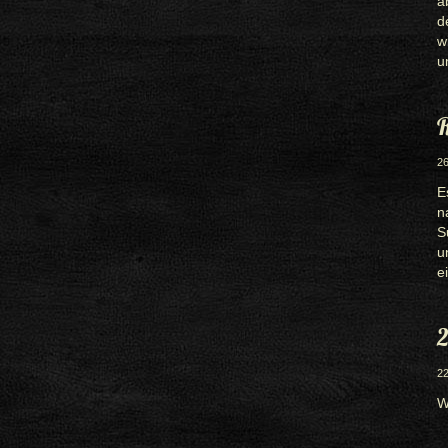
a
d
w
u
R
26
E
n
S
u
e
2
22
W