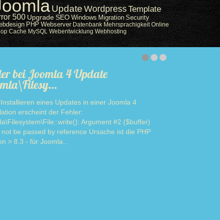
Joomla
Update
Wordpress
Template
rror 500
Upgrade
SEO
Windows
Migration
Security
ebdesign
PHP
Webserver
Datenbank
Mehrsprachigkeit
Online
hop
Cache
MySQL
Webentwicklung
Webhosting
ler bei Joomla 4 Update
mla\Filesy…
Installieren eines Updates in einer Joomla 4
llation erscheint der Fehler:
a\Filesystem\File::write(): Argument #2 ($buffer)
 not be passed by reference Ursache ist die PHP
on > 8.3 - für Joomla...
Read more