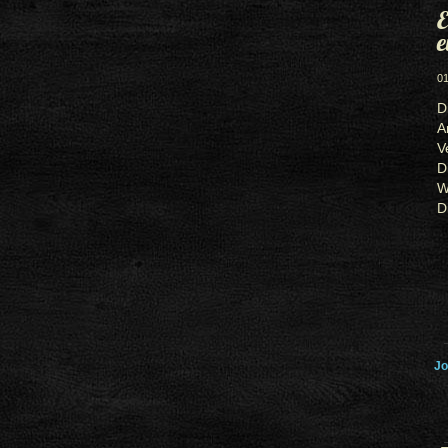
E
e
01
D
A
V
D
W
D
Jo