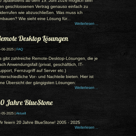
b Spätestens ab dem 19. Juni 2026 möglich sein
en geschlossenen Vertrag genauso einfach zu
iderrufen wie abzuschließen. Was muss ich
mbauen? Wie sieht eine Lösung für...
Weiterlesen ...
emote Desktop Lösungen
-06-2025 |
FAQ
s gibt zahlreiche Remote-Desktop-Lösungen, die je
ach Anwendungsfall (privat, geschäftlich, IT-
upport, Fernzugriff auf Server etc.)
nterschiedliche Vor- und Nachteile bieten. Hier ist
ine Übersicht der gängigsten Lösungen:
Weiterlesen ...
0 Jahre BlueStone
-05-2025 |
Aktuell
ir feiern 20 Jahre BlueStone! 2005 - 2025
Weiterlesen ...