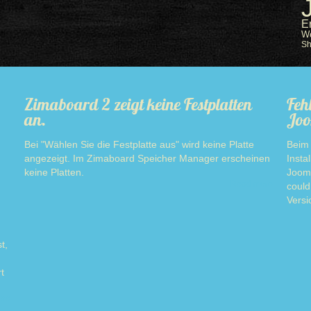
E
W
S
Zimaboard 2 zeigt keine Festplatten
Feh
an.
Joo
Bei "Wählen Sie die Festplatte aus" wird keine Platte
Beim 
angezeigt. Im Zimaboard Speicher Manager erscheinen
Insta
keine Platten.
Jooml
Read more
could
Versi
t,
t
ore