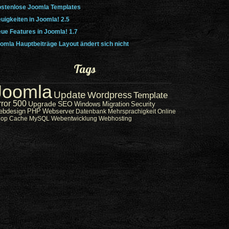
stenlose Joomla Templates
uigkeiten in Joomla! 2.5
ue Features in Joomla! 1.7
omla Hauptbeiträge Layout ändert sich nicht
Tags
Joomla
Update
Wordpress
Template
rror 500
Upgrade
SEO
Windows
Migration
Security
ebdesign
PHP
Webserver
Datenbank
Mehrsprachigkeit
Online
hop
Cache
MySQL
Webentwicklung
Webhosting