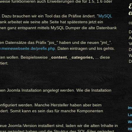
ise funktionieren auch Erweiterungen die für 1.5, 1.6 oder
E
e
Dazu brauchen wir ein Tool das die Präfixe ändert. "
MySQL
nk arbeitet wie seine alte Seite hat spätestens jetzt ein
01
nnen ganz entspannt mittels MySQL Dumper die alte Datenbank
D
A
n Datensätze das Präfix "jos_" haben und die neuen "jml_".
V
w.meinewebseite.de/prefix.php.
Daten eintragen und los gehts.
D
W
ten wollen. Beispielsweise
_content
,
_categories,
... diese
D
iert.
 Joomla Installation angelegt werden. Wie die Installation
onfiguriert werden. Manche Hersteller haben aber beim
Im
ändert. Somit kann es sein das für manche Komponenten
La
We
Joomla-Version installiert sind, laden wir die alten Inhalte in
Hi
emas geändert haben und die Struktur des SQL-Files geändert