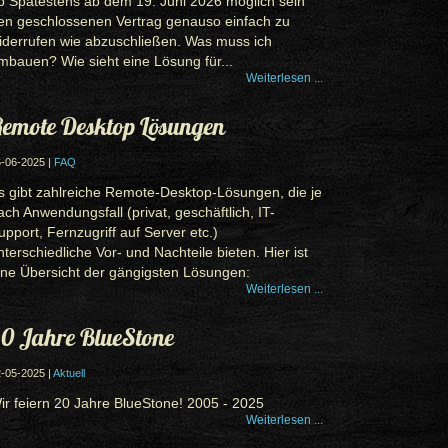
b Spätestens ab dem 19. Juni 2026 möglich sein
en geschlossenen Vertrag genauso einfach zu
iderrufen wie abzuschließen. Was muss ich
mbauen? Wie sieht eine Lösung für...
Weiterlesen ...
emote Desktop Lösungen
-06-2025 |
FAQ
s gibt zahlreiche Remote-Desktop-Lösungen, die je
ach Anwendungsfall (privat, geschäftlich, IT-
upport, Fernzugriff auf Server etc.)
nterschiedliche Vor- und Nachteile bieten. Hier ist
ine Übersicht der gängigsten Lösungen:
Weiterlesen ...
0 Jahre BlueStone
-05-2025 |
Aktuell
ir feiern 20 Jahre BlueStone! 2005 - 2025
Weiterlesen ...