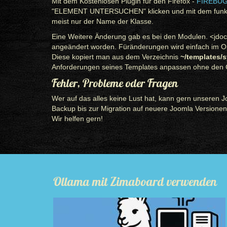
Mit dem Kostenlosen Plugin für den Firefox -
FIREBU
"ELEMENT UNTERSUCHEN" klicken und mit dem funktion
meist nur der Name der Klasse.
Eine Weitere Änderung gab es bei den Modulen. <jdo
angeändert worden. Füränderungen wird einfach im 
Diese kopiert man aus dem Verzeichnis
~/templates/
Anforderungen seines Templates anpassen ohne den C
Fehler, Probleme oder Fragen
Wer auf das alles keine Lust hat, kann gern unseren J
Backup bis zur Migration auf neuere Joomla Versionen.
Wir helfen gern!
Ollama mit Zimaboard verwenden