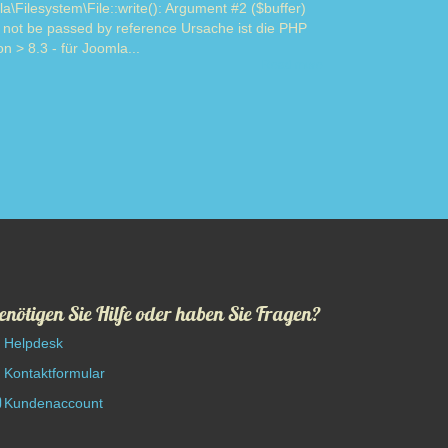
a\Filesystem\File::write(): Argument #2 ($buffer)
 not be passed by reference Ursache ist die PHP
on > 8.3 - für Joomla...
Read more
enötigen Sie Hilfe oder haben Sie Fragen?
Helpdesk
Kontaktformular
Kundenaccount