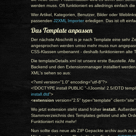
werden muss. Oft funktioniert es alledrings einfach die
Wer Artikel, Kategorien, Benutzer, Bilder oder Weblinks
passenden
J2XML Importer
erledigen. Das ist oft einf
Das Template anpassen
Der nächste Abschnitt is je nach Template eine sehr 
angesprochen werden umso mehr muss nun angepasst
CSS-Klassen umbenannt - deshalb funktionieren alte 
Die templateDetails.xml ist unsere erste Baustelle. A
Backend und den Extensionmanager installiert werden. 
XML's sehen so aus:
<?xml version="1.0" encoding="utf-8"?>
<!DOCTYPE install PUBLIC "-//Joomla! 2.5//DTD templa
install.dtd
">
<
extension
version="2.5" type="template" client="site
Wo jetzt extension steht stand früher
install.
Außerdem
Stammverzeichnis des Templates gelistet und alle Ord
Funktioniert nicht mehr!
Nun sollte das neue als ZIP Gepackte archiv auch zu in