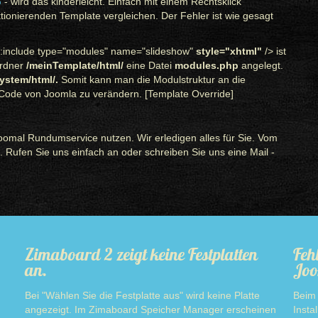
G
- wird das kinderleicht. Einfach mit einem Rechtsklick
ierenden Template vergleichen. Der Fehler ist wie gesagt
c:include type="modules" name="slideshow"
style="xhtml"
/> ist
Ordner
/meinTemplate/html/
eine Datei
modules.php
angelegt.
system/html/.
Somit kann man die Modulstruktur an die
ode von Joomla zu verändern. [Template Override]
oomal Rundumservice nutzen. Wir erledigen alles für Sie. Vom
 Rufen Sie uns einfach an oder schreiben Sie uns eine Mail -
Zimaboard 2 zeigt keine Festplatten
Feh
an.
Joo
Bei "Wählen Sie die Festplatte aus" wird keine Platte
Beim 
angezeigt. Im Zimaboard Speicher Manager erscheinen
Insta