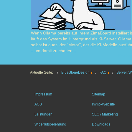
Wenn Ollama bereits auf Ihrem ZimaBoard installiert is
läuft das System im Hintergrund als KI-Server. Ollama
selbst ist quasi der "Motor", der die KI-Modelle ausführ
– um damit zu chatten...
Read m
Aktuelle Seite:
BlueStoneDesign
FAQ
Server, W
Impressum
Sitemap
AGB
Immo-Website
Leistungen
SEO / Marketing
Widerrufsbelehrung
Downloads