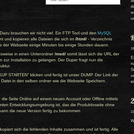
Alle Seiten
a
d
w
u
azu brauchen wir nicht viel. Ein FTP Tool und den
MySQL
R
nt und kopieren alle Dateien die sich im
/html/
- Verzeichnis
 der Webseite einige Minuten bis einige Stunden dauern.
26
weise in einen Unterordner
/msd/
somit lässt sich die URL der
E
m zur Installation zu gelangen. Der Duper fragt nun die
n
uktur.
S
 STARTEN" klicken und fertig ist unser DUMP. Der Link der
u
 Datei in den selben ordner wie die Webseite Speichern.
e
 die Seite Online auf einem neuen Account oder Offline mittels
2
ennten Entwicklungsumgebung ist, das die Produktivseite ohne
 kann die neue Version fertig zu bekommen.
22
W
opiert sich die fehlenden Inhalte zusammen und ist fertig. Alle