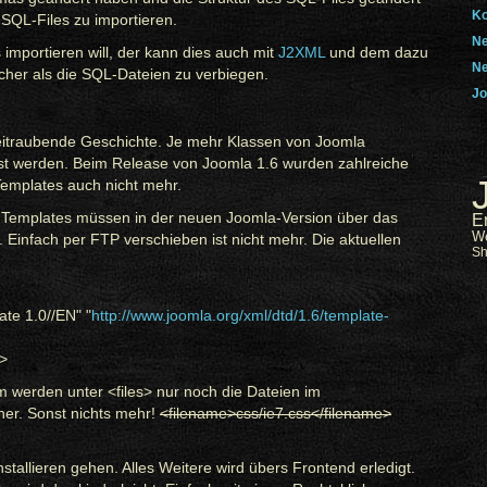
Ko
 SQL-Files zu importieren.
Ne
 importieren will, der kann dies auch mit
J2XML
und dem dazu
Ne
acher als die SQL-Dateien zu verbiegen.
Jo
Zeitraubende Geschichte. Je mehr Klassen von Joomla
 werden. Beim Release von Joomla 1.6 wurden zahlreiche
Templates auch nicht mehr.
lle Templates müssen in der neuen Joomla-Version über das
E
W
Einfach per FTP verschieben ist nicht mehr. Die aktuellen
S
te 1.0//EN" "
http://www.joomla.org/xml/dtd/1.6/template-
">
 werden unter <files> nur noch die Dateien im
ner. Sonst nichts mehr!
<filename>css/ie7.css</filename>
stallieren gehen. Alles Weitere wird übers Frontend erledigt.