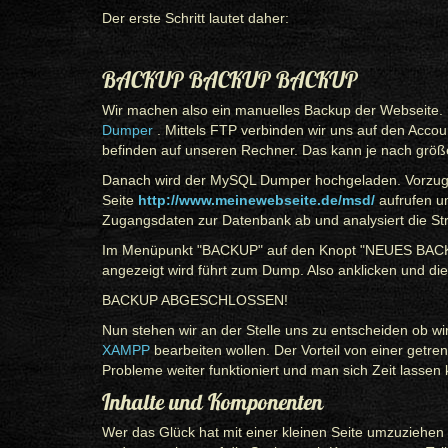
Der erste Schritt lautet daher:
BACKUP BACKUP BACKUP
Wir machen also ein manuelles Backup der Webseite. D
Dumper
. Mittels FTP verbinden wir uns auf den Accou
befinden auf unseren Rechner. Das kann je nach größe
Danach wird der MySQL Dumper hochgeladen. Vorzugs
Seite
http://www.meinewebseite.de/msd/
aufrufen u
Zugangsdaten zur Datenbank ab und analysiert die Str
Im Menüpunkt "BACKUP" auf den Knopt "NEUES BACKUP
angezeigt wird führt zum Dump. Also anklicken und die
BACKUP ABGESCHLOSSEN!
Nun stehen wir an der Stelle uns zu entscheiden ob wir
XAMPP
bearbeiten wollen. Der Vorteil von einer getr
Probleme weiter funktioniert und man sich Zeit lassen
Inhalte und Komponenten
Wer das Glück hat mit einer kleinen Seite umzuziehen k