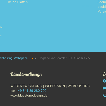
keine Platten.
Jooml
Read more
could
Versi
t,
t
ore
ebhosting, Webspace ...
Upgrade von Joomla 1.5 auf Joomla 2.5
BlueStoneDesign
B
WEBENTWICKLUNG | WEBDESIGN | WEBHOSTING
fon
+49 341 39 280 790
www.bluestonedesign.de