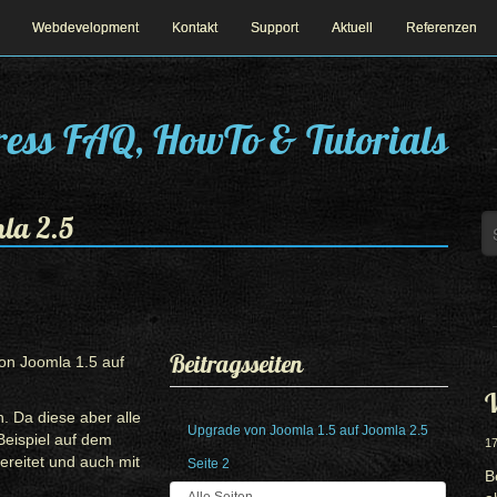
Webdevelopment
Kontakt
Support
Aktuell
Referenzen
ess FAQ, HowTo & Tutorials
la 2.5
Beitragsseiten
on Joomla 1.5 auf
W
n. Da diese aber alle
Upgrade von Joomla 1.5 auf Joomla 2.5
Beispiel auf dem
17
ereitet und auch mit
Seite 2
B