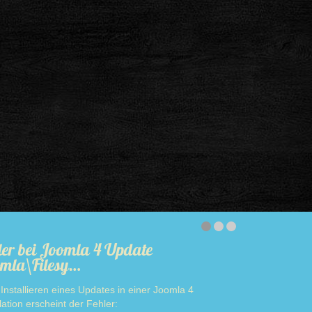
ler bei Joomla 4 Update
mla\Filesy…
Installieren eines Updates in einer Joomla 4
llation erscheint der Fehler: