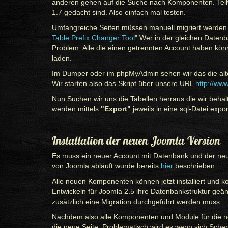
anderen gehen auf die Suche nach Komponenten. Teilwe
1.7 gedacht sind. Also einfach mal testen.
Umfangreiche Seiten müssen manuell migriert werden. 
Table Prefix Changer Tool
" Wer in der gleichen Datenba
Problem. Alle die einen getrennten Account haben kö
laden.
Im Dumper oder im phpMyAdmin sehen wir das die alte
Wir starten also das Skript über unsere URL
http://ww
Nun Suchen wir uns die Tabellen herraus die wir behal
werden mittels
"Export"
jeweils in eine sql-Datei export
Installation der neuen Joomla Version
Es muss ein neuer Account mit Datenbank und der neuen
von Joomla abläuft wurde bereits
hier
beschrieben.
Alle neuen Komponenten können jetzt installiert und k
Entwickeln für Joomla 2.5 ihre Datenbankstruktur ge
zusätzlich eine Migration durchgeführt werden muss.
Nachdem also alle Komponenten und Module für die neue 
die neue Seite. Problematisch wird es wenn sich Sch