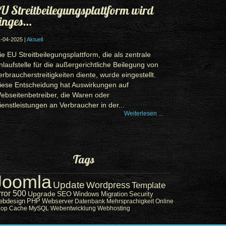
U Streitbeilegungsplattform wird
inges…
-04-2025 |
Aktuell
ie EU Streitbeilegungsplattform, die als zentrale
nlaufstelle für die außergerichtliche Beilegung von
erbraucherstreitigkeiten diente, wurde eingestellt.
iese Entscheidung hat Auswirkungen auf
ebseitenbetreiber, die Waren oder
ienstleistungen an Verbraucher in der...
Weiterlesen ...
Tags
Joomla
Update
Wordpress
Template
rror 500
Upgrade
SEO
Windows
Migration
Security
ebdesign
PHP
Webserver
Datenbank
Mehrsprachigkeit
Online
hop
Cache
MySQL
Webentwicklung
Webhosting