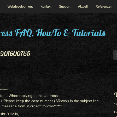
Webdevelopment
Kontakt
Support
Aktuell
Referenzen
ess FAQ, HowTo & Tutorials
0901600765
"
*
*
*
*
*
*
W
dent.
When replying to this address:
ge + Please keep the case number (SRxxxx) in the subject line
17
e message from Microsoft follows
*
*
****
B
<
br
/>
Hello,