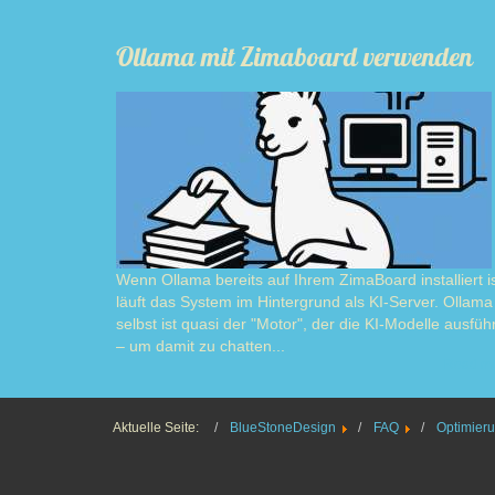
Ollama mit Zimaboard verwenden
Wenn Ollama bereits auf Ihrem ZimaBoard installiert is
läuft das System im Hintergrund als KI-Server. Ollama
selbst ist quasi der "Motor", der die KI-Modelle ausführ
– um damit zu chatten...
Read m
Aktuelle Seite:
BlueStoneDesign
FAQ
Optimier