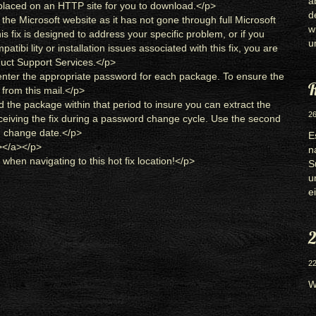
a
placed on an HTTP site for you to download.
</
p
>
d
 the Microsoft website as it has not gone through full Microsoft
w
his fix is designed to address your specific problem, or if you
u
tibi lity or installation issues associated with this fix, you are
uct Support Services.
</
p
>
enter the appropriate password for each package. To ensure the
R
from this mail.
</
p
>
he package within that period to insure you can extract the
26
eceiving the fix during a password change cycle. Use the second
d change date.
</
p
>
E
>
</
a
>
</
p
>
n
 when navigating to this hot fix location!
</
p
>
S
u
e
2
22
W