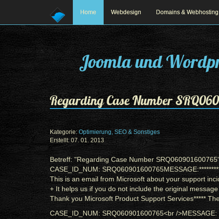
Home
Webdesign
Domains & Webhosting
Joomla und Wordpr
Regarding Case Number SRQ06
Kategorie:
Optimierung, SEO & Sonstiges
Erstellt: 07. 01. 2013
Prev
Next
Betreff: "Regarding Case Number SRQ060901600765
CASE_ID_NUM: SRQ060901600765
MESSAGE:
*
*
*
*
*
*
*
*
This is an email from Microsoft about your support inci
+ It helps us if you do not include the original messa
Thank you
Microsoft Product Support Services
*
*
*
** Th
CASE_ID_NUM: SRQ060901600765
<
br
/>
MESSAGE: