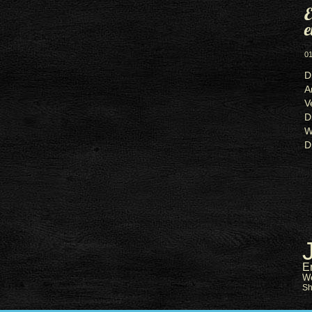
E
e
01
D
A
V
D
W
D
E
W
S