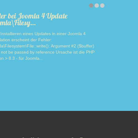
ler bei Joomla 4 Update
mla\Filesy…
Installieren eines Updates in einer Joomla 4
llation erscheint der Fehler:
a\Filesystem\File::write(): Argument #2 ($buffer)
 not be passed by reference Ursache ist die PHP
on > 8.3 - für Joomla...
Read more