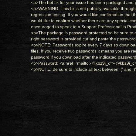
<
p
>
The hot fix for your issue has been packaged and 
<
p
>
WARNING: This fix is not publicly available through
regression testing. If you would like confirmation that t
would like to confirm whether there are any special compa
encouraged to speak to a Support Professional in Prod
<
p
>
The package is password protected so be sure to 
right password is provided cut and paste the password 
<
p
>
NOTE: Passwords expire every 7 days so download t
files. If you receive two passwords it means you are r
password if you download after the indicated passwor
<
p
>
Password:
<
a
href
=
"mailto:-@kbz9i_c"
>
-@kbz9i_c
<
p
>
NOTE: Be sure to include all text between '(' and ')'