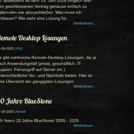
b Spätestens ab dem 19. Juni 2026 möglich sein
en geschlossenen Vertrag genauso einfach zu
iderrufen wie abzuschließen. Was muss ich
mbauen? Wie sieht eine Lösung für...
Weiterlesen ...
emote Desktop Lösungen
-06-2025 |
FAQ
s gibt zahlreiche Remote-Desktop-Lösungen, die je
ach Anwendungsfall (privat, geschäftlich, IT-
upport, Fernzugriff auf Server etc.)
nterschiedliche Vor- und Nachteile bieten. Hier ist
ine Übersicht der gängigsten Lösungen:
Weiterlesen ...
0 Jahre BlueStone
-05-2025 |
Aktuell
ir feiern 20 Jahre BlueStone! 2005 - 2025
Weiterlesen ...