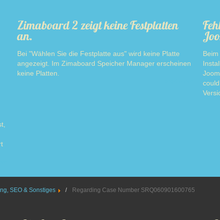
Zimaboard 2 zeigt keine Festplatten
Feh
an.
Joo
Bei "Wählen Sie die Festplatte aus" wird keine Platte
Beim 
angezeigt. Im Zimaboard Speicher Manager erscheinen
Insta
keine Platten.
Jooml
Read more
could
Versi
t,
t
ore
ung, SEO & Sonstiges
Regarding Case Number SRQ060901600765