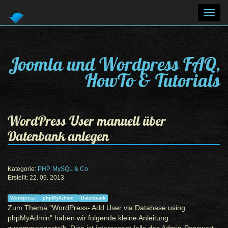
Toggl
navig
Joomla und Wordpress FAQ,
HowTo & Tutorials
WordPress User manuell über
Datenbank anlegen
Kategorie:
PHP, MySQL & Co
Erstellt: 22. 09. 2013
Wordpress
phpMyAdmin
Datenbank
Zum Thema "WordPress- Add User via Database using
phpMyAdmin" haben wir folgende kleine Anleitung