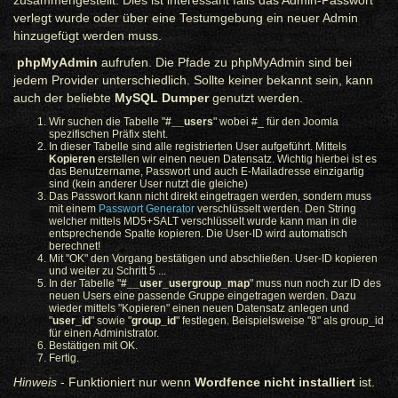
zusammengestellt. Dies ist interessant falls das Admin-Passwort
verlegt wurde oder über eine Testumgebung ein neuer Admin
hinzugefügt werden muss.
phpMyAdmin
aufrufen. Die Pfade zu phpMyAdmin sind bei
jedem Provider unterschiedlich. Sollte keiner bekannt sein, kann
auch der beliebte
MySQL Dumper
genutzt werden.
Wir suchen die Tabelle "
#__users
" wobei #_ für den Joomla
spezifischen Präfix steht.
In dieser Tabelle sind alle registrierten User aufgeführt. Mittels
Kopieren
erstellen wir einen neuen Datensatz. Wichtig hierbei ist es
das Benutzername, Passwort und auch E-Mailadresse einzigartig
sind (kein anderer User nutzt die gleiche)
Das Passwort kann nicht direkt eingetragen werden, sondern muss
mit einem
Passwort Generator
verschlüsselt werden. Den String
welcher mittels MD5+SALT verschlüsselt wurde kann man in die
entsprechende Spalte kopieren. Die User-ID wird automatisch
berechnet!
Mit "OK" den Vorgang bestätigen und abschließen. User-ID kopieren
und weiter zu Schritt 5 ...
In der Tabelle "
#__user_usergroup_map
" muss nun noch zur ID des
neuen Users eine passende Gruppe eingetragen werden. Dazu
wieder mittels "Kopieren" einen neuen Datensatz anlegen und
"
user_id
" sowie "
group_id
" festlegen. Beispielsweise "8" als group_id
für einen Administrator.
Bestätigen mit OK.
Fertig.
Hinweis
- Funktioniert nur wenn
Wordfence nicht installiert
ist.