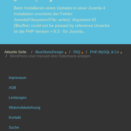
Beim Installieren eines Updates in einer Joomla 4
Installation erscheint der Fehler:
Joomla\Filesystem\File::write(): Argument #2
($buffer) could not be passed by reference Ursache
ist die PHP Version > 8.3 - für Joomla...
Read more
Aktuelle Seite:
BlueStoneDesign
FAQ
PHP, MySQL & Co
WordPress User manuell über Datenbank anlegen
Impressum
AGB
Leistungen
Widerrufsbelehrung
Kontakt
Suche