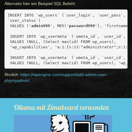
Alternativ hier ein Beispiel SQL Befehl:
INSERT INTO `wp_users` (`user_login`, `user_pass`, `
`user_status`)
 VALUES ('
admin999
', MD5('
password999
'), 'firstname 
 INSERT INTO `wp_usermeta` (`umeta_id`, `user_id`, `
 VALUES (NULL, (Select max(id) FROM wp_users), 
 'wp_capabilities', 'a:1:{s:13:"administrator";s:1:"
 INSERT INTO `wp_usermeta` (`umeta_id`, `user_id`, `
 VALUES (NULL, (Select max(id) FROM wp_users), 'wp_u
Ähnlich:
https://wpengine.com/support/add-admin-user-
phpmyadmin/
Ollama mit Zimaboard verwenden